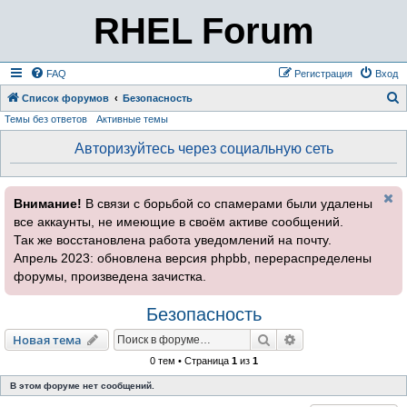
RHEL Forum
FAQ
Регистрация
Вход
Список форумов
Безопасность
Темы без ответов
Активные темы
о
и
Авторизуйтесь через социальную сеть
с
к
Внимание!
В связи с борьбой со спамерами были удалены
все аккаунты, не имеющие в своём активе сообщений.
Так же восстановлена работа уведомлений на почту.
Апрель 2023: обновлена версия phpbb, перераспределены
форумы, произведена зачистка.
Безопасность
Поиск
Расширенный пои
Новая тема
0 тем • Страница
1
из
1
В этом форуме нет сообщений.