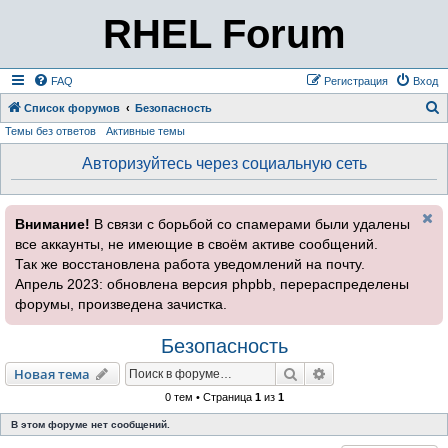
RHEL Forum
FAQ
Регистрация
Вход
Список форумов
Безопасность
Темы без ответов
Активные темы
о
и
Авторизуйтесь через социальную сеть
с
к
Внимание!
В связи с борьбой со спамерами были удалены
все аккаунты, не имеющие в своём активе сообщений.
Так же восстановлена работа уведомлений на почту.
Апрель 2023: обновлена версия phpbb, перераспределены
форумы, произведена зачистка.
Безопасность
Поиск
Расширенный пои
Новая тема
0 тем • Страница
1
из
1
В этом форуме нет сообщений.