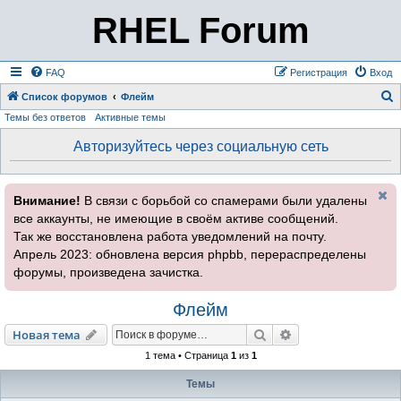
RHEL Forum
FAQ
Регистрация
Вход
Список форумов
Флейм
Темы без ответов
Активные темы
о
и
Авторизуйтесь через социальную сеть
с
к
Внимание!
В связи с борьбой со спамерами были удалены
все аккаунты, не имеющие в своём активе сообщений.
Так же восстановлена работа уведомлений на почту.
Апрель 2023: обновлена версия phpbb, перераспределены
форумы, произведена зачистка.
Флейм
Поиск
Расширенный пои
Новая тема
1 тема • Страница
1
из
1
Темы