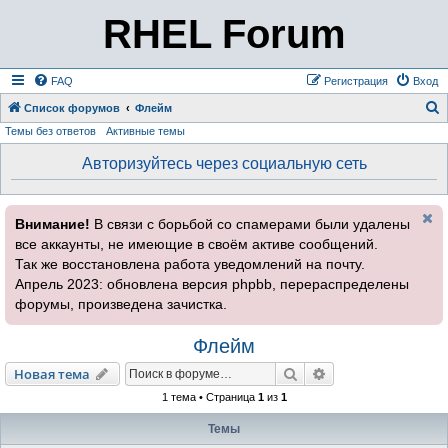
RHEL Forum
FAQ
Регистрация
Вход
Список форумов
Флейм
Темы без ответов
Активные темы
о
и
Авторизуйтесь через социальную сеть
с
к
Внимание!
В связи с борьбой со спамерами были удалены
все аккаунты, не имеющие в своём активе сообщений.
Так же восстановлена работа уведомлений на почту.
Апрель 2023: обновлена версия phpbb, перераспределены
форумы, произведена зачистка.
Флейм
Поиск
Расширенный пои
Новая тема
1 тема • Страница
1
из
1
Темы