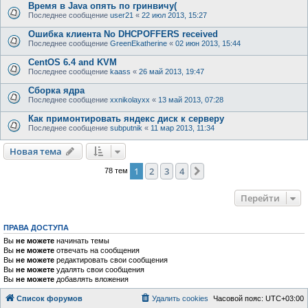
Время в Java опять по гринвичу(
Последнее сообщение
user21
«
22 июл 2013, 15:27
Ошибка клиента No DHCPOFFERS received
Последнее сообщение
GreenEkatherine
«
02 июн 2013, 15:44
CentOS 6.4 and KVM
Последнее сообщение
kaass
«
26 май 2013, 19:47
Сборка ядра
Последнее сообщение
xxnikolayxx
«
13 май 2013, 07:28
Как примонтировать яндекс диск к серверу
Последнее сообщение
subputnik
«
11 мар 2013, 11:34
Новая тема
1
2
3
4
След.
78 тем
Перейти
ПРАВА ДОСТУПА
Вы
не можете
начинать темы
Вы
не можете
отвечать на сообщения
Вы
не можете
редактировать свои сообщения
Вы
не можете
удалять свои сообщения
Вы
не можете
добавлять вложения
Список форумов
Удалить cookies
Часовой пояс:
UTC+03:00