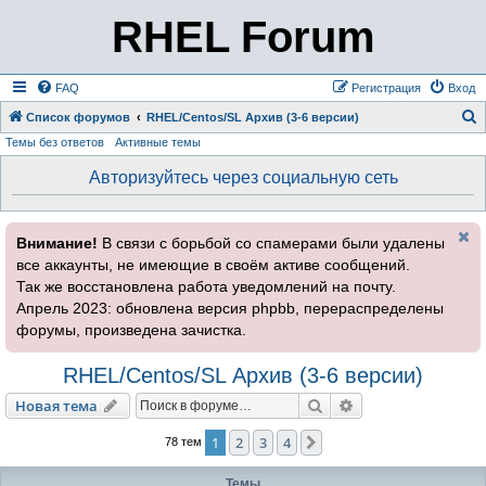
RHEL Forum
FAQ
Регистрация
Вход
Список форумов
RHEL/Centos/SL Архив (3-6 версии)
Темы без ответов
Активные темы
о
и
Авторизуйтесь через социальную сеть
с
к
Внимание!
В связи с борьбой со спамерами были удалены
все аккаунты, не имеющие в своём активе сообщений.
Так же восстановлена работа уведомлений на почту.
Апрель 2023: обновлена версия phpbb, перераспределены
форумы, произведена зачистка.
RHEL/Centos/SL Архив (3-6 версии)
Поиск
Расширенный пои
Новая тема
1
2
3
4
След.
78 тем
Темы