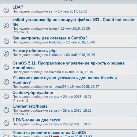
LDAP
Последнее сообщение
ssn
«
14 июл 2017, 12:08
vsftpd установка ftp-не копирует файлы 533 - Could not create
file
Последнее сообщение
jester
«
23 июн 2016, 23:09
Ответы:
1
Как настроить две сетевые в CentOs?
Последнее сообщение
Radzhab
«
12 июн 2016, 10:40
Не могу обновить php
Последнее сообщение
lexkosha
«
03 май 2016, 01:36
CentOS 5.11: Программное управление яркостью экрана
моноблока
Последнее сообщение
Pavel80
«
14 янв 2016, 15:15
Yii какие права нужно указывать для папок Assets и
Runtime?
Последнее сообщение
mr_blond97
«
19 июн 2015, 19:27
Centos+phpmyadmin
Последнее сообщение
sergey
«
29 апр 2015, 18:21
Ответы:
1
Слетает /etc/hosts
Последнее сообщение
sergey
«
29 апр 2015, 18:11
Ответы:
1
1 DNS-зона на две сетки
Последнее сообщение
sergey
«
29 апр 2015, 18:06
Попытка увеличить место на CentOS
Последнее сообщение
Liandr
«
17 мар 2015, 13:53