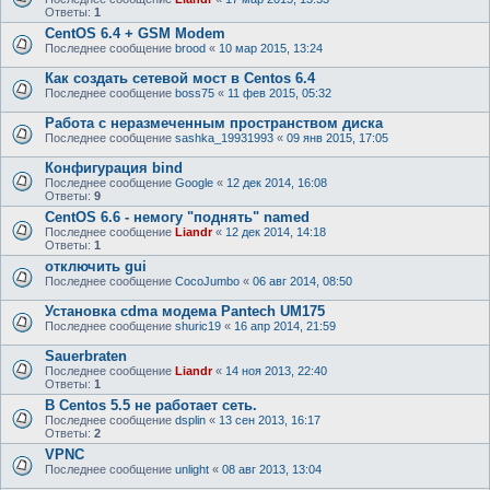
Ответы:
1
CentOS 6.4 + GSM Modem
Последнее сообщение
brood
«
10 мар 2015, 13:24
Как создать сетевой мост в Centos 6.4
Последнее сообщение
boss75
«
11 фев 2015, 05:32
Работа с неразмеченным пространством диска
Последнее сообщение
sashka_19931993
«
09 янв 2015, 17:05
Конфигурация bind
Последнее сообщение
Google
«
12 дек 2014, 16:08
Ответы:
9
CentOS 6.6 - немогу "поднять" named
Последнее сообщение
Liandr
«
12 дек 2014, 14:18
Ответы:
1
отключить gui
Последнее сообщение
CocoJumbo
«
06 авг 2014, 08:50
Установка cdma модема Pantech UM175
Последнее сообщение
shuric19
«
16 апр 2014, 21:59
Sauerbraten
Последнее сообщение
Liandr
«
14 ноя 2013, 22:40
Ответы:
1
В Centos 5.5 не работает сеть.
Последнее сообщение
dsplin
«
13 сен 2013, 16:17
Ответы:
2
VPNC
Последнее сообщение
unlight
«
08 авг 2013, 13:04