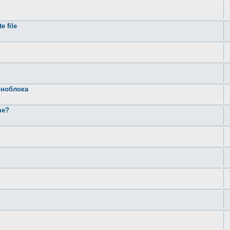
e file
оноблока
me?