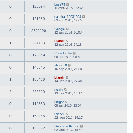
boss75
0
129084
11 фев 2015, 05:32
sashka_19931993
0
121280
09 янв 2015, 17:05
Google
9
3529120
12 дек 2014, 16:08
Liandr
1
237703
12 дек 2014, 14:18
CocoJumbo
0
125549
06 авг 2014, 08:50
shuric19
0
148346
16 апр 2014, 21:59
Liandr
1
156416
14 ноя 2013, 22:40
dsplin
2
222250
13 сен 2013, 16:17
unlight
0
113653
08 авг 2013, 13:04
user21
0
150266
22 июл 2013, 15:27
GreenEkatherine
0
136372
02 июн 2013, 15:44