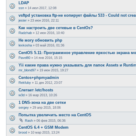
LDAP
ssn
»
14 июл 2017, 12:08
vsftpd установка ftp-не копирует файлы 533 - Could not creat
jester
»
23 июн 2016, 22:11
Как настроить две сетевые в CentOs?
Radzhab
»
12 июн 2016, 10:40
Не могу обновить php
lexkosha
»
03 май 2016, 01:36
CentOS 5.11: Программное управление яркостью экрана м
Pavel80
»
14 янв 2016, 15:15
Yii какие права нужно указывать для папок Assets и Runti
mr_blond97
»
19 июн 2015, 19:27
Centos+phpmyadmin
Rekfuby
»
11 дек 2012, 23:07
Слетает /etc/hosts
w3d
»
16 мар 2013, 10:26
1 DNS-зона на две сетки
sergey
»
29 апр 2015, 18:06
Попытка увеличить место на CentOS
Rash
»
06 фев 2015, 06:36
CentOS 6.4 + GSM Modem
brood
»
10 мар 2015, 13:24