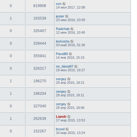
ssn
0
819908
14 июл 2017, 12:08
jester
1
163539
23 июн 2016, 23:09
Radzhab
0
335407
12 июн 2016, 10:40
lexkosha
0
339444
03 май 2016, 01:36
Pavel80
0
355941
14 янв 2016, 15:15
mr_blond97
0
326317
19 июн 2015, 19:27
sergey
1
196270
29 апр 2015, 18:21
sergey
1
196204
29 апр 2015, 18:11
sergey
0
327040
29 апр 2015, 18:06
Liandr
1
262639
17 мар 2015, 13:53
brood
0
152267
10 мар 2015, 13:24