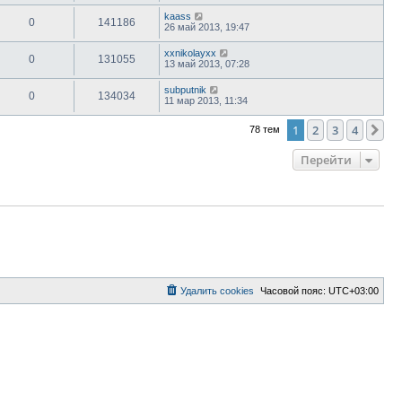
kaass
0
141186
26 май 2013, 19:47
xxnikolayxx
0
131055
13 май 2013, 07:28
subputnik
0
134034
11 мар 2013, 11:34
1
2
3
4
Сл
78 тем
Перейти
Удалить cookies
Часовой пояс:
UTC+03:00