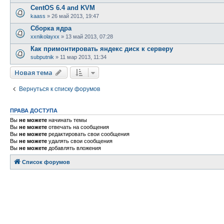
CentOS 6.4 and KVM
kaass
»
26 май 2013, 19:47
Сборка ядра
xxnikolayxx
»
13 май 2013, 07:28
Как примонтировать яндекс диск к серверу
subputnik
»
11 мар 2013, 11:34
Новая тема
Вернуться к списку форумов
ПРАВА ДОСТУПА
Вы
не можете
начинать темы
Вы
не можете
отвечать на сообщения
Вы
не можете
редактировать свои сообщения
Вы
не можете
удалять свои сообщения
Вы
не можете
добавлять вложения
Список форумов