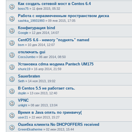
Как создать сетевой мост в Centos 6.4
boss75
»
11 фев 2015, 05:32
Работа с неразмеченным пространством диска
sashka_19931993
»
09 янв 2015, 17:05
Конфигурация bind
Google
»
12 дек 2014, 14:07
CentOS 6.6 - немогу "поднять" named
bsm
»
10 дек 2014, 12:07
отключить gui
CocoJumbo
»
06 авг 2014, 08:50
Установка cdma модема Pantech UM175
shuric19
»
16 апр 2014, 21:59
Sauerbraten
Seth
»
14 ноя 2013, 19:02
В Centos 5.5 не работает сеть.
dsplin
»
13 сен 2013, 12:40
VPNC
unlight
»
08 авг 2013, 13:04
Время в Java опять по гринвичу(
user21
»
22 июл 2013, 15:27
Ошибка клиента No DHCPOFFERS received
GreenEkatherine
»
02 июн 2013, 15:44