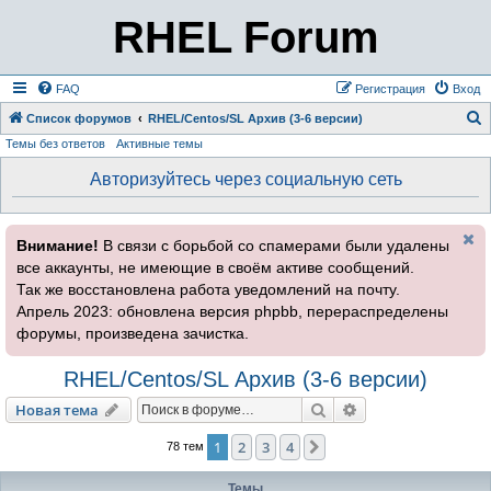
RHEL Forum
FAQ
Регистрация
Вход
Список форумов
RHEL/Centos/SL Архив (3-6 версии)
Темы без ответов
Активные темы
о
и
Авторизуйтесь через социальную сеть
с
к
Внимание!
В связи с борьбой со спамерами были удалены
все аккаунты, не имеющие в своём активе сообщений.
Так же восстановлена работа уведомлений на почту.
Апрель 2023: обновлена версия phpbb, перераспределены
форумы, произведена зачистка.
RHEL/Centos/SL Архив (3-6 версии)
Поиск
Расширенный пои
Новая тема
1
2
3
4
След.
78 тем
Темы