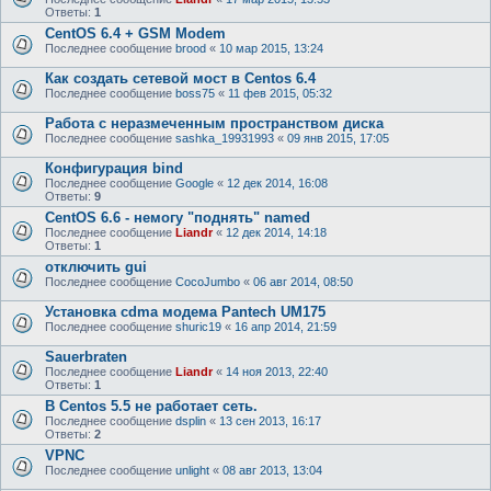
Ответы:
1
CentOS 6.4 + GSM Modem
Последнее сообщение
brood
«
10 мар 2015, 13:24
Как создать сетевой мост в Centos 6.4
Последнее сообщение
boss75
«
11 фев 2015, 05:32
Работа с неразмеченным пространством диска
Последнее сообщение
sashka_19931993
«
09 янв 2015, 17:05
Конфигурация bind
Последнее сообщение
Google
«
12 дек 2014, 16:08
Ответы:
9
CentOS 6.6 - немогу "поднять" named
Последнее сообщение
Liandr
«
12 дек 2014, 14:18
Ответы:
1
отключить gui
Последнее сообщение
CocoJumbo
«
06 авг 2014, 08:50
Установка cdma модема Pantech UM175
Последнее сообщение
shuric19
«
16 апр 2014, 21:59
Sauerbraten
Последнее сообщение
Liandr
«
14 ноя 2013, 22:40
Ответы:
1
В Centos 5.5 не работает сеть.
Последнее сообщение
dsplin
«
13 сен 2013, 16:17
Ответы:
2
VPNC
Последнее сообщение
unlight
«
08 авг 2013, 13:04