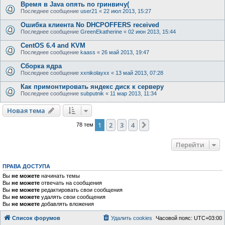
Время в Java опять по гринвичу(
Последнее сообщение
user21
«
22 июл 2013, 15:27
Ошибка клиента No DHCPOFFERS received
Последнее сообщение
GreenEkatherine
«
02 июн 2013, 15:44
CentOS 6.4 and KVM
Последнее сообщение
kaass
«
26 май 2013, 19:47
Сборка ядра
Последнее сообщение
xxnikolayxx
«
13 май 2013, 07:28
Как примонтировать яндекс диск к серверу
Последнее сообщение
subputnik
«
11 мар 2013, 11:34
Новая тема
1
2
3
4
След.
78 тем
Перейти
ПРАВА ДОСТУПА
Вы
не можете
начинать темы
Вы
не можете
отвечать на сообщения
Вы
не можете
редактировать свои сообщения
Вы
не можете
удалять свои сообщения
Вы
не можете
добавлять вложения
Список форумов
Удалить cookies
Часовой пояс:
UTC+03:00