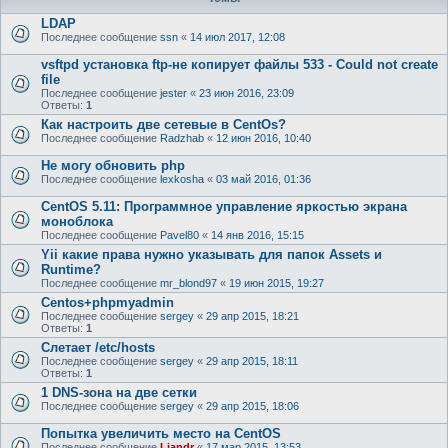
LDAP
Последнее сообщение
ssn
«
14 июл 2017, 12:08
vsftpd установка ftp-не копирует файлы 533 - Could not create
file
Последнее сообщение
jester
«
23 июн 2016, 23:09
Ответы:
1
Как настроить две сетевые в CentOs?
Последнее сообщение
Radzhab
«
12 июн 2016, 10:40
Не могу обновить php
Последнее сообщение
lexkosha
«
03 май 2016, 01:36
CentOS 5.11: Программное управление яркостью экрана
моноблока
Последнее сообщение
Pavel80
«
14 янв 2016, 15:15
Yii какие права нужно указывать для папок Assets и
Runtime?
Последнее сообщение
mr_blond97
«
19 июн 2015, 19:27
Centos+phpmyadmin
Последнее сообщение
sergey
«
29 апр 2015, 18:21
Ответы:
1
Слетает /etc/hosts
Последнее сообщение
sergey
«
29 апр 2015, 18:11
Ответы:
1
1 DNS-зона на две сетки
Последнее сообщение
sergey
«
29 апр 2015, 18:06
Попытка увеличить место на CentOS
Последнее сообщение
Liandr
«
17 мар 2015, 13:53