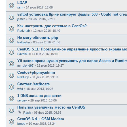
LDAP
ssn
»
14 июл 2017, 12:08
vsftpd установка ftp-не копирует файлы 533 - Could not creat
jester
»
23 июн 2016, 22:11
Как настроить две сетевые в CentOs?
Radzhab
»
12 июн 2016, 10:40
Не могу обновить php
lexkosha
»
03 май 2016, 01:36
CentOS 5.11: Программное управление яркостью экрана м
Pavel80
»
14 янв 2016, 15:15
Yii какие права нужно указывать для папок Assets и Runti
mr_blond97
»
19 июн 2015, 19:27
Centos+phpmyadmin
Rekfuby
»
11 дек 2012, 23:07
Слетает /etc/hosts
w3d
»
16 мар 2013, 10:26
1 DNS-зона на две сетки
sergey
»
29 апр 2015, 18:06
Попытка увеличить место на CentOS
Rash
»
06 фев 2015, 06:36
CentOS 6.4 + GSM Modem
brood
»
10 мар 2015, 13:24