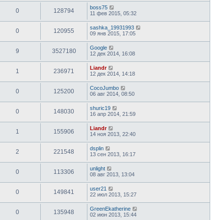
boss75
0
128794
11 фев 2015, 05:32
sashka_19931993
0
120955
09 янв 2015, 17:05
Google
9
3527180
12 дек 2014, 16:08
Liandr
1
236971
12 дек 2014, 14:18
CocoJumbo
0
125200
06 авг 2014, 08:50
shuric19
0
148030
16 апр 2014, 21:59
Liandr
1
155906
14 ноя 2013, 22:40
dsplin
2
221548
13 сен 2013, 16:17
unlight
0
113306
08 авг 2013, 13:04
user21
0
149841
22 июл 2013, 15:27
GreenEkatherine
0
135948
02 июн 2013, 15:44