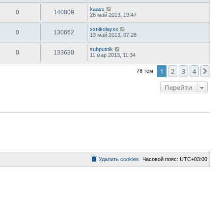
kaass
0
140809
26 май 2013, 19:47
xxnikolayxx
0
130662
13 май 2013, 07:28
subputnik
0
133630
11 мар 2013, 11:34
1
2
3
4
Сл
78 тем
Перейти
Удалить cookies
Часовой пояс:
UTC+03:00