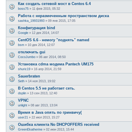
Как создать сетевой мост в Centos 6.4
boss75
»
11 фев 2015, 05:32
Работа с неразмеченным пространством диска
sashka_19931993
»
09 янв 2015, 17:05
Конфигурация bind
Google
»
12 дек 2014, 14:07
CentOS 6.6 - немогу "поднять" named
bsm
»
10 дек 2014, 12:07
отключить gui
CocoJumbo
»
06 авг 2014, 08:50
Установка cdma модема Pantech UM175
shuric19
»
16 апр 2014, 21:59
Sauerbraten
Seth
»
14 ноя 2013, 19:02
В Centos 5.5 не работает сеть.
dsplin
»
13 сен 2013, 12:40
VPNC
unlight
»
08 авг 2013, 13:04
Время в Java опять по гринвичу(
user21
»
22 июл 2013, 15:27
Ошибка клиента No DHCPOFFERS received
GreenEkatherine
»
02 июн 2013, 15:44