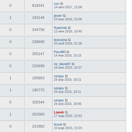
ssn
0
818341
14 июл 2017, 12:08
jester
1
163146
23 июн 2016, 23:09
Radzhab
0
334756
12 июн 2016, 10:40
lexkosha
0
338699
03 май 2016, 01:36
Pavel80
0
355247
14 янв 2016, 15:15
mr_blond97
0
325699
19 июн 2015, 19:27
sergey
1
195863
29 апр 2015, 18:21
sergey
1
195775
29 апр 2015, 18:11
sergey
0
326344
29 апр 2015, 18:06
Liandr
1
262060
17 мар 2015, 13:53
brood
0
151982
10 мар 2015, 13:24