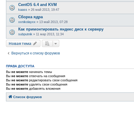
CentOS 6.4 and KVM
kaass
»
26 май 2013, 19:47
Сборка ядра
xxnikolayxx
»
13 май 2013, 07:28
Как примонтировать яндекс диск к серверу
subputnik
»
11 мар 2013, 11:34
Новая тема
Вернуться к списку форумов
ПРАВА ДОСТУПА
Вы
не можете
начинать темы
Вы
не можете
отвечать на сообщения
Вы
не можете
редактировать свои сообщения
Вы
не можете
удалять свои сообщения
Вы
не можете
добавлять вложения
Список форумов