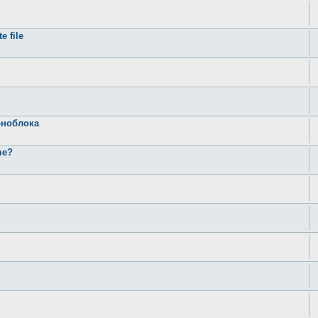
e file
оноблока
me?