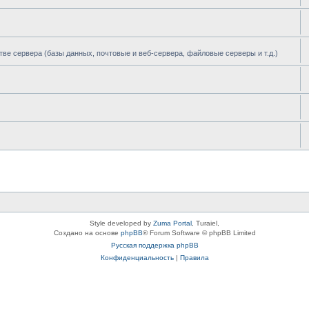
тве сервера (базы данных, почтовые и веб-сервера, файловые серверы и т.д.)
Style developed by
Zuma Portal
, Turaiel,
Создано на основе
phpBB
® Forum Software © phpBB Limited
Русская поддержка phpBB
Конфиденциальность
|
Правила