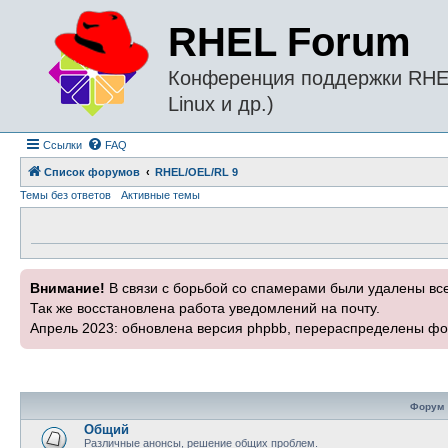
RHEL Forum
Конференция поддержки RHEL 
Linux и др.)
Ссылки
FAQ
Список форумов
RHEL/OEL/RL 9
Темы без ответов
Активные темы
Внимание!
В связи с борьбой со спамерами были удалены вс
Так же восстановлена работа уведомлений на почту.
Апрель 2023: обновлена версия phpbb, перераспределены фо
Форум
Общий
Различные анонсы, решение общих проблем.