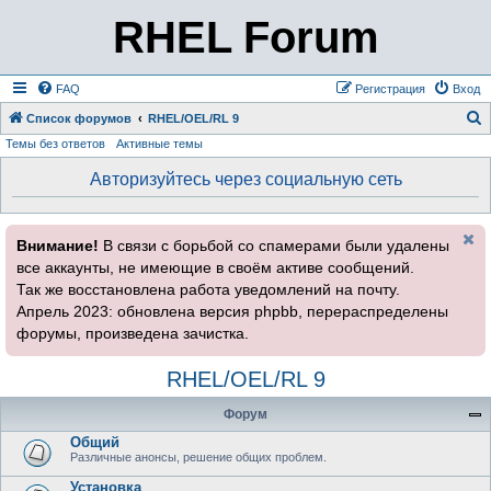
RHEL Forum
FAQ
Регистрация
Вход
Список форумов
RHEL/OEL/RL 9
Темы без ответов
Активные темы
о
и
Авторизуйтесь через социальную сеть
с
к
Внимание!
В связи с борьбой со спамерами были удалены
все аккаунты, не имеющие в своём активе сообщений.
Так же восстановлена работа уведомлений на почту.
Апрель 2023: обновлена версия phpbb, перераспределены
форумы, произведена зачистка.
RHEL/OEL/RL 9
Форум
Общий
Различные анонсы, решение общих проблем.
Установка