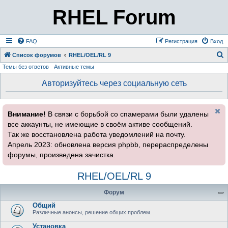
RHEL Forum
FAQ
Регистрация
Вход
Список форумов
RHEL/OEL/RL 9
Темы без ответов
Активные темы
о
и
Авторизуйтесь через социальную сеть
с
к
Внимание!
В связи с борьбой со спамерами были удалены
все аккаунты, не имеющие в своём активе сообщений.
Так же восстановлена работа уведомлений на почту.
Апрель 2023: обновлена версия phpbb, перераспределены
форумы, произведена зачистка.
RHEL/OEL/RL 9
Форум
Общий
Различные анонсы, решение общих проблем.
Установка