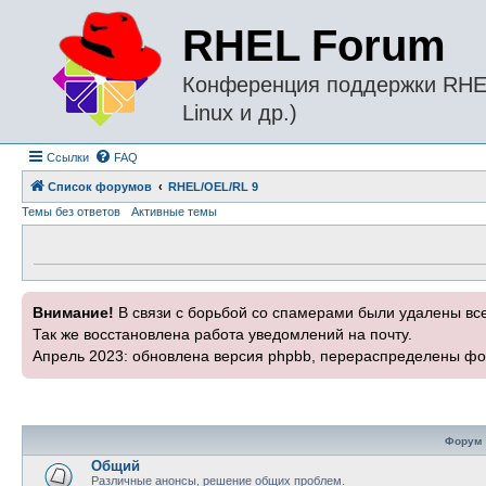
RHEL Forum
Конференция поддержки RHEL 
Linux и др.)
Ссылки
FAQ
Список форумов
RHEL/OEL/RL 9
Темы без ответов
Активные темы
Внимание!
В связи с борьбой со спамерами были удалены вс
Так же восстановлена работа уведомлений на почту.
Апрель 2023: обновлена версия phpbb, перераспределены фо
Форум
Общий
Различные анонсы, решение общих проблем.