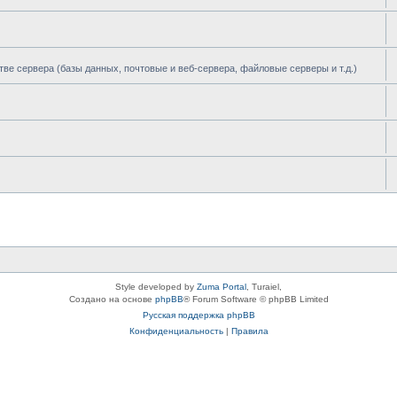
тве сервера (базы данных, почтовые и веб-сервера, файловые серверы и т.д.)
Style developed by
Zuma Portal
, Turaiel,
Создано на основе
phpBB
® Forum Software © phpBB Limited
Русская поддержка phpBB
Конфиденциальность
|
Правила