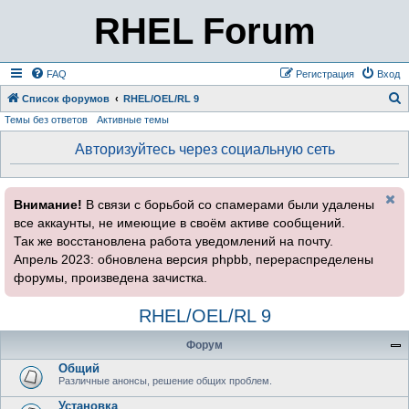
RHEL Forum
FAQ
Регистрация
Вход
Список форумов
RHEL/OEL/RL 9
Темы без ответов
Активные темы
о
и
Авторизуйтесь через социальную сеть
с
к
Внимание!
В связи с борьбой со спамерами были удалены
все аккаунты, не имеющие в своём активе сообщений.
Так же восстановлена работа уведомлений на почту.
Апрель 2023: обновлена версия phpbb, перераспределены
форумы, произведена зачистка.
RHEL/OEL/RL 9
Форум
Общий
Различные анонсы, решение общих проблем.
Установка