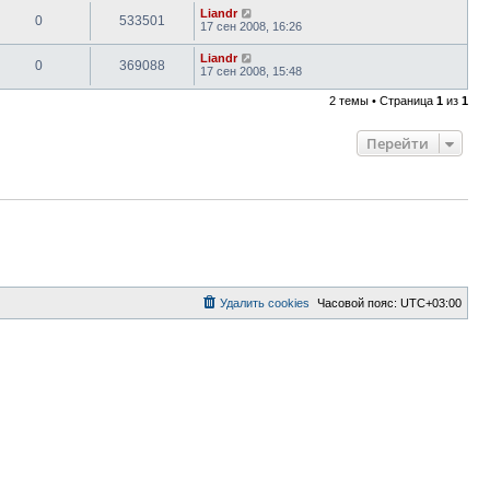
Liandr
0
533501
17 сен 2008, 16:26
Liandr
0
369088
17 сен 2008, 15:48
2 темы • Страница
1
из
1
Перейти
Удалить cookies
Часовой пояс:
UTC+03:00