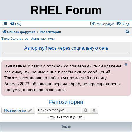
RHEL Forum
FAQ
Регистрация
Вход
Список форумов
Репозитории
Темы без ответов
Активные темы
о
и
Авторизуйтесь через социальную сеть
с
к
Внимание!
В связи с борьбой со спамерами были удалены
все аккаунты, не имеющие в своём активе сообщений.
Так же восстановлена работа уведомлений на почту.
Апрель 2023: обновлена версия phpbb, перераспределены
форумы, произведена зачистка.
Репозитории
Поиск
Расширенный пои
Новая тема
2 темы • Страница
1
из
1
Темы