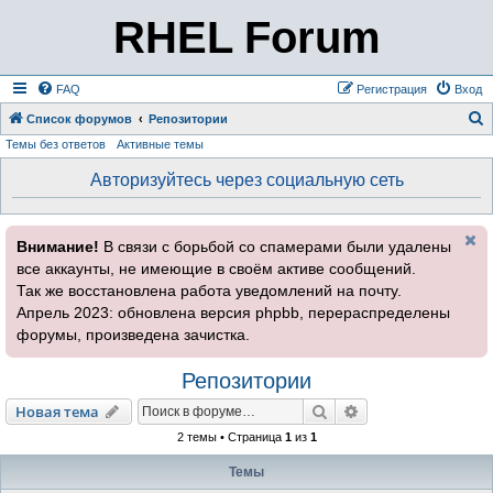
RHEL Forum
FAQ
Регистрация
Вход
Список форумов
Репозитории
Темы без ответов
Активные темы
о
и
Авторизуйтесь через социальную сеть
с
к
Внимание!
В связи с борьбой со спамерами были удалены
все аккаунты, не имеющие в своём активе сообщений.
Так же восстановлена работа уведомлений на почту.
Апрель 2023: обновлена версия phpbb, перераспределены
форумы, произведена зачистка.
Репозитории
Поиск
Расширенный пои
Новая тема
2 темы • Страница
1
из
1
Темы