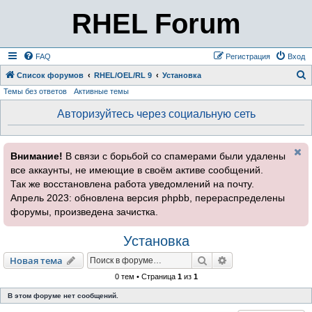
RHEL Forum
FAQ
Регистрация
Вход
Список форумов
RHEL/OEL/RL 9
Установка
Темы без ответов
Активные темы
о
и
Авторизуйтесь через социальную сеть
с
к
Внимание!
В связи с борьбой со спамерами были удалены
все аккаунты, не имеющие в своём активе сообщений.
Так же восстановлена работа уведомлений на почту.
Апрель 2023: обновлена версия phpbb, перераспределены
форумы, произведена зачистка.
Установка
Поиск
Расширенный пои
Новая тема
0 тем • Страница
1
из
1
В этом форуме нет сообщений.