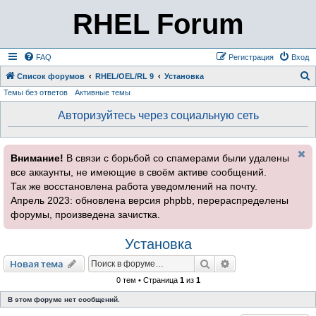
RHEL Forum
FAQ
Регистрация
Вход
Список форумов
RHEL/OEL/RL 9
Установка
Темы без ответов
Активные темы
о
и
Авторизуйтесь через социальную сеть
с
к
Внимание!
В связи с борьбой со спамерами были удалены
все аккаунты, не имеющие в своём активе сообщений.
Так же восстановлена работа уведомлений на почту.
Апрель 2023: обновлена версия phpbb, перераспределены
форумы, произведена зачистка.
Установка
Поиск
Расширенный пои
Новая тема
0 тем • Страница
1
из
1
В этом форуме нет сообщений.