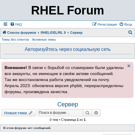
RHEL Forum
FAQ
Регистрация
Вход
Список форумов
RHEL/OEL/RL 9
Сервер
Темы без ответов
Активные темы
о
и
Авторизуйтесь через социальную сеть
с
к
Внимание!
В связи с борьбой со спамерами были удалены
все аккаунты, не имеющие в своём активе сообщений.
Так же восстановлена работа уведомлений на почту.
Апрель 2023: обновлена версия phpbb, перераспределены
форумы, произведена зачистка.
Сервер
Поиск
Расширенный пои
Новая тема
0 тем • Страница
1
из
1
В этом форуме нет сообщений.