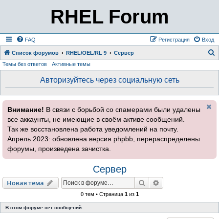
RHEL Forum
FAQ
Регистрация
Вход
Список форумов
RHEL/OEL/RL 9
Сервер
Темы без ответов
Активные темы
о
и
Авторизуйтесь через социальную сеть
с
к
Внимание!
В связи с борьбой со спамерами были удалены
все аккаунты, не имеющие в своём активе сообщений.
Так же восстановлена работа уведомлений на почту.
Апрель 2023: обновлена версия phpbb, перераспределены
форумы, произведена зачистка.
Сервер
Поиск
Расширенный пои
Новая тема
0 тем • Страница
1
из
1
В этом форуме нет сообщений.