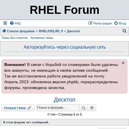
RHEL Forum
FAQ
Регистрация
Вход
Список форумов
RHEL/OEL/RL 9
Десктоп
Темы без ответов
Активные темы
о
и
Авторизуйтесь через социальную сеть
с
к
Внимание!
В связи с борьбой со спамерами были удалены
все аккаунты, не имеющие в своём активе сообщений.
Так же восстановлена работа уведомлений на почту.
Апрель 2023: обновлена версия phpbb, перераспределены
форумы, произведена зачистка.
Десктоп
Поиск
Расширенный пои
Новая тема
0 тем • Страница
1
из
1
В этом форуме нет сообщений.