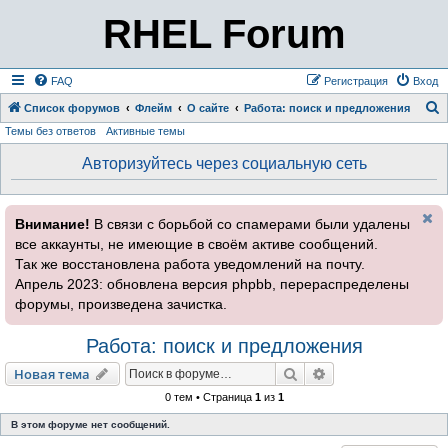
RHEL Forum
FAQ
Регистрация
Вход
Список форумов
Флейм
О сайте
Работа: поиск и предложения
Темы без ответов
Активные темы
о
и
Авторизуйтесь через социальную сеть
с
к
Внимание!
В связи с борьбой со спамерами были удалены
все аккаунты, не имеющие в своём активе сообщений.
Так же восстановлена работа уведомлений на почту.
Апрель 2023: обновлена версия phpbb, перераспределены
форумы, произведена зачистка.
Работа: поиск и предложения
Поиск
Расширенный пои
Новая тема
0 тем • Страница
1
из
1
В этом форуме нет сообщений.