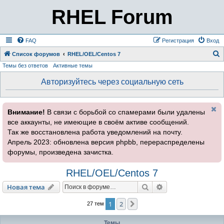
RHEL Forum
FAQ
Регистрация
Вход
Список форумов
RHEL/OEL/Centos 7
Темы без ответов
Активные темы
о
и
Авторизуйтесь через социальную сеть
с
к
Внимание!
В связи с борьбой со спамерами были удалены
все аккаунты, не имеющие в своём активе сообщений.
Так же восстановлена работа уведомлений на почту.
Апрель 2023: обновлена версия phpbb, перераспределены
форумы, произведена зачистка.
RHEL/OEL/Centos 7
Поиск
Расширенный пои
Новая тема
1
2
След.
27 тем
Темы