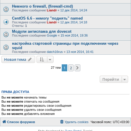
Немного о firewall, (firewall-cmd)
Последнее сообщение
Liandr
«
12 дек 2014, 14:24
CentOS 6.6 - немогу "поднять" named
Последнее сообщение
Liandr
«
12 дек 2014, 14:18
Ответы:
1
Модули антиспама для dovecot
Последнее сообщение
Google
«
15 ноя 2014, 19:36
настройка стартовой страницы при подключении через
squid
Последнее сообщение
datch16rus
«
13 ноя 2014, 16:41
Новая тема
1
2
След.
27 тем
Перейти
ПРАВА ДОСТУПА
Вы
не можете
начинать темы
Вы
не можете
отвечать на сообщения
Вы
не можете
редактировать свои сообщения
Вы
не можете
удалять свои сообщения
Вы
не можете
добавлять вложения
Список форумов
Удалить cookies
Часовой пояс:
UTC+03:00
Style developed by
Zuma Portal
, Turaiel,