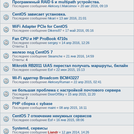
Программный RAID 6 и multipath устройства.
Последнее сообщение
Aleksey.I.Maksimov
«
20 авг 2016, 09:19
CentOS зависает установка.
Последнее сообщение
hikari
«
13 авг 2016, 21:01
WiFi Adapter PCIe for CentOS
Последнее сообщение
Dikens87
«
17 май 2016, 05:16
Fan CPU и HP ProBook 4710s
Последнее сообщение
sergey
«
14 апр 2016, 12:26
Ответы:
1
железо под CentOS 7
Последнее сообщение
Steamche
«
21 янв 2016, 14:59
Ответы:
4
Mikrotik RB2011 UiAS перестал получать маршруты, билайн
Последнее сообщение
Eof
«
22 июн 2015, 15:13
Wi-Fi адаптер Broadcom BCM43227
Последнее сообщение
AlekseyRuman
«
22 апр 2015, 02:41
не большая проблема с настройкой почтового сервера
Последнее сообщение
DoorOfSky
«
15 апр 2015, 11:20
Ответы:
2
PHP сборка с sybase
Последнее сообщение
maint
«
08 апр 2015, 16:11
CentOS 7 откючение ненужных сервисов
Последнее сообщение
Eof
«
16 янв 2015, 08:06
Systemd, сервисы
Последнее сообщение
Liandr
«
12 дек 2014, 14:26