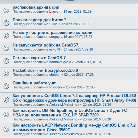
распаковка архива rpm
Последнее сообщение
Liandr
«
14 авг 2019, 01:39
Прокси сервер для Китая?
Последнее сообщение
S3inc
«
12 июл 2017, 11:05
Не могу настроить разрешение консоли
Последнее сообщение
sergey
«
15 апр 2017, 15:24
Не запускается nginx на CentOS7.
Последнее сообщение
e@d79
«
14 мар 2017, 09:16
Сетевые карты и CentOS 7
Последнее сообщение
bortnovskye
«
26 фев 2017, 01:31
Packettracer нет libcrypto.so.1.0.0
Последнее сообщение
cheban
«
02 фев 2017, 17:33
Ошибки в работе yum
Последнее сообщение
Roadder
«
25 янв 2017, 21:05
Как установить CentOS Linux 7.2 на сервер HP ProLiant DL360
G5 с поддержкой драйвера контроллера HP Smart Array P400i
Последнее сообщение
Aleksey.I.Maksimov
«
20 авг 2016, 09:34
Как настроить DM Multipathing в CentOS Linux 7.2 для FC
HBA при подключении к СХД HP 3PAR 7200
Последнее сообщение
Aleksey.I.Maksimov
«
20 авг 2016, 09:28
Как настроить LACP Network Bonding между CentOS Linux 7.2
и коммутатором Cisco 3560G
Последнее сообщение
Aleksey.I.Maksimov
«
20 авг 2016, 09:26