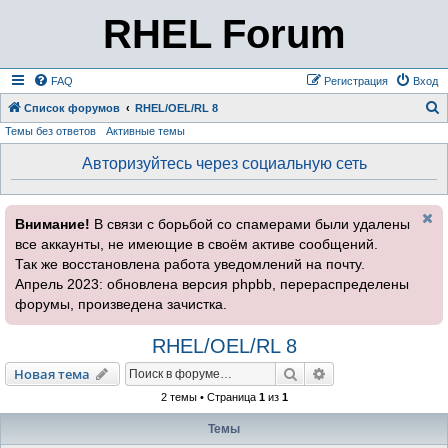
RHEL Forum
FAQ
Регистрация
Вход
Список форумов
RHEL/OEL/RL 8
Темы без ответов
Активные темы
о
и
Авторизуйтесь через социальную сеть
с
к
Внимание!
В связи с борьбой со спамерами были удалены
все аккаунты, не имеющие в своём активе сообщений.
Так же восстановлена работа уведомлений на почту.
Апрель 2023: обновлена версия phpbb, перераспределены
форумы, произведена зачистка.
RHEL/OEL/RL 8
Поиск
Расширенный пои
Новая тема
2 темы • Страница
1
из
1
Темы