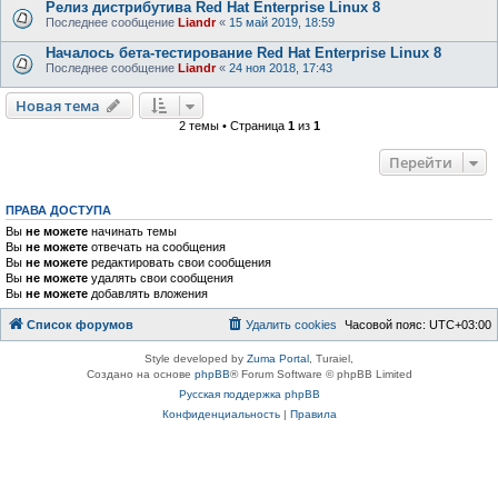
Релиз дистрибутива Red Hat Enterprise Linux 8
Последнее сообщение
Liandr
«
15 май 2019, 18:59
Началось бета-тестирование Red Hat Enterprise Linux 8
Последнее сообщение
Liandr
«
24 ноя 2018, 17:43
Новая тема
2 темы • Страница
1
из
1
Перейти
ПРАВА ДОСТУПА
Вы
не можете
начинать темы
Вы
не можете
отвечать на сообщения
Вы
не можете
редактировать свои сообщения
Вы
не можете
удалять свои сообщения
Вы
не можете
добавлять вложения
Список форумов
Удалить cookies
Часовой пояс:
UTC+03:00
Style developed by
Zuma Portal
, Turaiel,
Создано на основе
phpBB
® Forum Software © phpBB Limited
Русская поддержка phpBB
Конфиденциальность
|
Правила