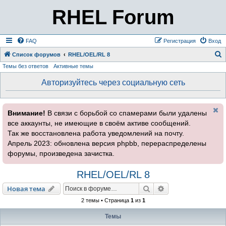
RHEL Forum
FAQ
Регистрация
Вход
Список форумов
RHEL/OEL/RL 8
Темы без ответов
Активные темы
о
и
Авторизуйтесь через социальную сеть
с
к
Внимание!
В связи с борьбой со спамерами были удалены
все аккаунты, не имеющие в своём активе сообщений.
Так же восстановлена работа уведомлений на почту.
Апрель 2023: обновлена версия phpbb, перераспределены
форумы, произведена зачистка.
RHEL/OEL/RL 8
Поиск
Расширенный пои
Новая тема
2 темы • Страница
1
из
1
Темы