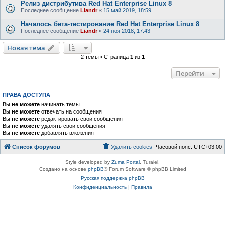
Релиз дистрибутива Red Hat Enterprise Linux 8
Последнее сообщение
Liandr
«
15 май 2019, 18:59
Началось бета-тестирование Red Hat Enterprise Linux 8
Последнее сообщение
Liandr
«
24 ноя 2018, 17:43
Новая тема
2 темы • Страница
1
из
1
Перейти
ПРАВА ДОСТУПА
Вы
не можете
начинать темы
Вы
не можете
отвечать на сообщения
Вы
не можете
редактировать свои сообщения
Вы
не можете
удалять свои сообщения
Вы
не можете
добавлять вложения
Список форумов
Удалить cookies
Часовой пояс:
UTC+03:00
Style developed by
Zuma Portal
, Turaiel,
Создано на основе
phpBB
® Forum Software © phpBB Limited
Русская поддержка phpBB
Конфиденциальность
|
Правила