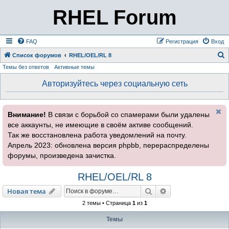
RHEL Forum
FAQ
Регистрация
Вход
Список форумов
RHEL/OEL/RL 8
Темы без ответов
Активные темы
о
и
Авторизуйтесь через социальную сеть
с
к
Внимание!
В связи с борьбой со спамерами были удалены
все аккаунты, не имеющие в своём активе сообщений.
Так же восстановлена работа уведомлений на почту.
Апрель 2023: обновлена версия phpbb, перераспределены
форумы, произведена зачистка.
RHEL/OEL/RL 8
Поиск
Расширенный пои
Новая тема
2 темы • Страница
1
из
1
Темы