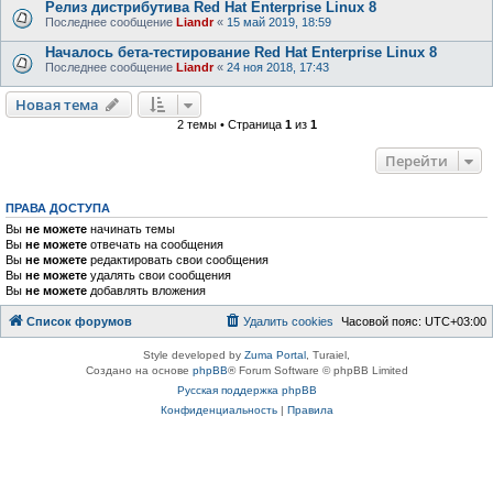
Релиз дистрибутива Red Hat Enterprise Linux 8
Последнее сообщение
Liandr
«
15 май 2019, 18:59
Началось бета-тестирование Red Hat Enterprise Linux 8
Последнее сообщение
Liandr
«
24 ноя 2018, 17:43
Новая тема
2 темы • Страница
1
из
1
Перейти
ПРАВА ДОСТУПА
Вы
не можете
начинать темы
Вы
не можете
отвечать на сообщения
Вы
не можете
редактировать свои сообщения
Вы
не можете
удалять свои сообщения
Вы
не можете
добавлять вложения
Список форумов
Удалить cookies
Часовой пояс:
UTC+03:00
Style developed by
Zuma Portal
, Turaiel,
Создано на основе
phpBB
® Forum Software © phpBB Limited
Русская поддержка phpBB
Конфиденциальность
|
Правила