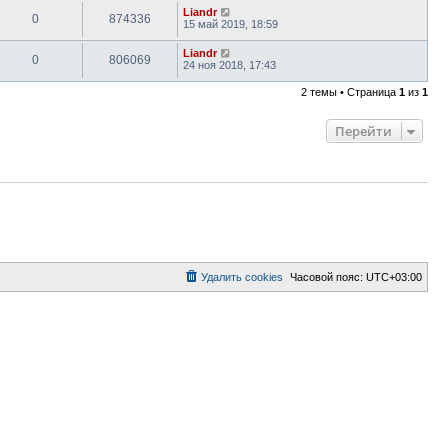
Liandr
0
874336
15 май 2019, 18:59
Liandr
0
806069
24 ноя 2018, 17:43
2 темы • Страница
1
из
1
Перейти
Удалить cookies
Часовой пояс:
UTC+03:00