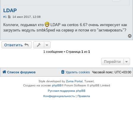
LDAP
С
#1
14 июл 2017, 12:08
о
о
Коллеги, подымал кто
LDAP на centos 6.6? очень интересует как
б
загрузить модуль smbk5pwd на сервер и потом его "активировать"?
щ
е
н
и
Ответить
е
1 сообщение • Страница
1
из
1
Перейти
Список форумов
Удалить cookies
Часовой пояс:
UTC+03:00
Style developed by
Zuma Portal
, Turaiel,
Создано на основе
phpBB
® Forum Software © phpBB Limited
Русская поддержка phpBB
Конфиденциальность
|
Правила