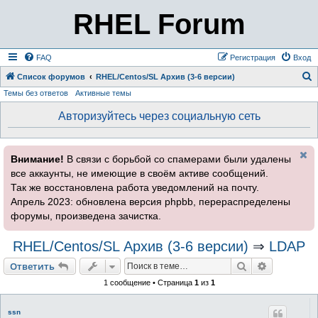
RHEL Forum
FAQ
Регистрация
Вход
Список форумов
RHEL/Centos/SL Архив (3-6 версии)
Темы без ответов
Активные темы
о
и
Авторизуйтесь через социальную сеть
с
к
Внимание!
В связи с борьбой со спамерами были удалены
все аккаунты, не имеющие в своём активе сообщений.
Так же восстановлена работа уведомлений на почту.
Апрель 2023: обновлена версия phpbb, перераспределены
форумы, произведена зачистка.
RHEL/Centos/SL Архив (3-6 версии)
⇒
LDAP
Поиск
Расширен
Ответить
1 сообщение • Страница
1
из
1
ssn