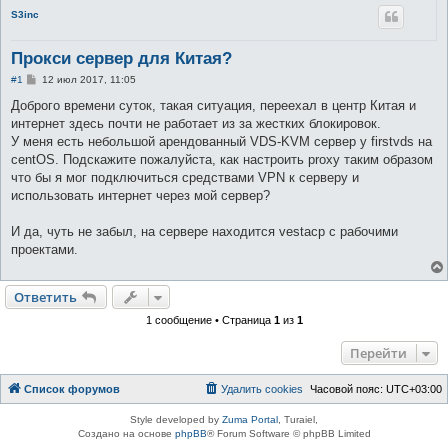
S3inc
Прокси сервер для Китая?
С
#1
12 июл 2017, 11:05
о
о
Доброго времени суток, такая ситуация, переехал в центр Китая и
б
интернет здесь почти не работает из за жестких блокировок.
щ
е
У меня есть небольшой арендованный VDS-KVM сервер у firstvds на
н
centOS. Подскажите пожалуйста, как настроить proxy таким образом
и
е
что бы я мог подключиться средствами VPN к серверу и
использовать интернет через мой сервер?
И да, чуть не забыл, на сервере находится vestacp с рабочими
проектами.
Ответить
1 сообщение • Страница
1
из
1
Перейти
Список форумов
Удалить cookies
Часовой пояс:
UTC+03:00
Style developed by
Zuma Portal
, Turaiel,
Создано на основе
phpBB
® Forum Software © phpBB Limited