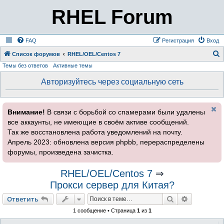
RHEL Forum
FAQ
Регистрация
Вход
Список форумов
RHEL/OEL/Centos 7
Темы без ответов
Активные темы
о
и
Авторизуйтесь через социальную сеть
с
к
Внимание!
В связи с борьбой со спамерами были удалены
все аккаунты, не имеющие в своём активе сообщений.
Так же восстановлена работа уведомлений на почту.
Апрель 2023: обновлена версия phpbb, перераспределены
форумы, произведена зачистка.
RHEL/OEL/Centos 7
⇒
Прокси сервер для Китая?
Поиск
Расширен
Ответить
1 сообщение • Страница
1
из
1