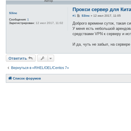
Автор
Прокси сервер для Кит
S3inc
С
#1
S3inc
»
12 июл 2017, 11:05
о
Сообщения:
1
о
Доброго времени суток, такая си
Зарегистрирован:
12 июл 2017, 11:02
б
У меня есть небольшой арендова
щ
е
средствами VPN к серверу и исп
н
и
е
И да, чуть не забыл, на сервере
Ответить
Вернуться в «RHEL/OEL/Centos 7»
Список форумов