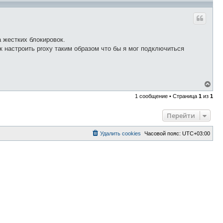
а жестких блокировок.
 настроить proxy таким образом что бы я мог подключиться
В
е
1 сообщение • Страница
1
из
1
р
н
у
Перейти
т
ь
с
Удалить cookies
Часовой пояс:
UTC+03:00
я
к
н
а
ч
а
л
у