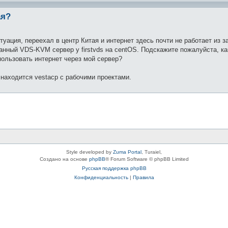
ая?
туация, переехал в центр Китая и интернет здесь почти не работает из з
нный VDS-KVM сервер у firstvds на centOS. Подскажите пожалуйста, как
ользовать интернет через мой сервер?
 находится vestacp с рабочими проектами.
Style developed by
Zuma Portal
, Turaiel,
Создано на основе
phpBB
® Forum Software © phpBB Limited
Русская поддержка phpBB
Конфиденциальность
|
Правила