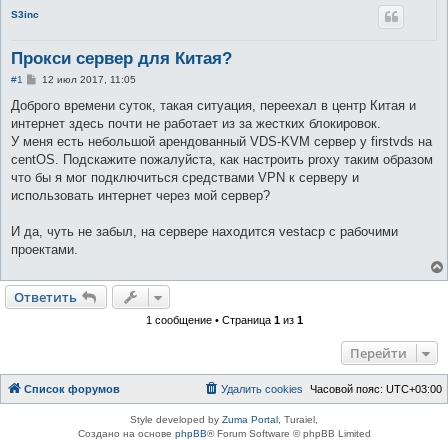
S3inc
Прокси сервер для Китая?
С
#1
12 июл 2017, 11:05
о
о
Доброго времени суток, такая ситуация, переехал в центр Китая и
б
интернет здесь почти не работает из за жестких блокировок.
щ
е
У меня есть небольшой арендованный VDS-KVM сервер у firstvds на
н
centOS. Подскажите пожалуйста, как настроить proxy таким образом
и
е
что бы я мог подключиться средствами VPN к серверу и
использовать интернет через мой сервер?
И да, чуть не забыл, на сервере находится vestacp с рабочими
проектами.
Ответить
1 сообщение • Страница
1
из
1
Перейти
Список форумов
Удалить cookies
Часовой пояс:
UTC+03:00
Style developed by
Zuma Portal
, Turaiel,
Создано на основе
phpBB
® Forum Software © phpBB Limited