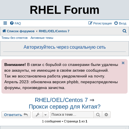
RHEL Forum
FAQ
Регистрация
Вход
Список форумов
RHEL/OEL/Centos 7
Темы без ответов
Активные темы
о
и
Авторизуйтесь через социальную сеть
с
к
Внимание!
В связи с борьбой со спамерами были удалены
все аккаунты, не имеющие в своём активе сообщений.
Так же восстановлена работа уведомлений на почту.
Апрель 2023: обновлена версия phpbb, перераспределены
форумы, произведена зачистка.
RHEL/OEL/Centos 7
⇒
Прокси сервер для Китая?
Поиск
Расширен
Ответить
1 сообщение • Страница
1
из
1