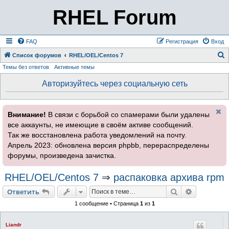
RHEL Forum
FAQ
Регистрация
Вход
Список форумов
RHEL/OEL/Centos 7
Темы без ответов
Активные темы
о
и
Авторизуйтесь через социальную сеть
с
к
Внимание!
В связи с борьбой со спамерами были удалены
все аккаунты, не имеющие в своём активе сообщений.
Так же восстановлена работа уведомлений на почту.
Апрель 2023: обновлена версия phpbb, перераспределены
форумы, произведена зачистка.
RHEL/OEL/Centos 7
⇒
распаковка архива rpm
Поиск
Расширен
Ответить
1 сообщение • Страница
1
из
1
Liandr