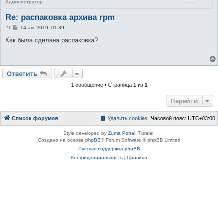
Администратор
Re: распаковка архива rpm
С
#1
14 авг 2019, 01:39
о
о
Как была сделана распаковка?
б
щ
е
н
и
Ответить
е
1 сообщение • Страница
1
из
1
Перейти
Список форумов
Удалить cookies
Часовой пояс:
UTC+03:00
Style developed by
Zuma Portal
, Turaiel,
Создано на основе
phpBB
® Forum Software © phpBB Limited
Русская поддержка phpBB
Конфиденциальность
|
Правила