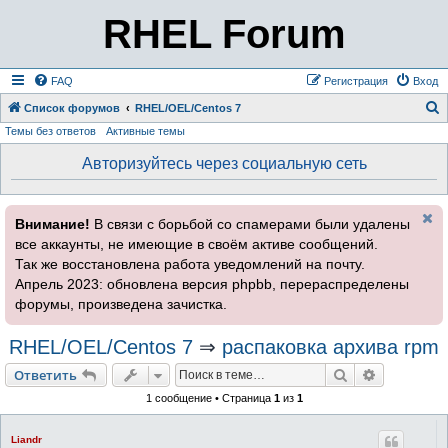
RHEL Forum
FAQ
Регистрация
Вход
Список форумов
RHEL/OEL/Centos 7
Темы без ответов
Активные темы
о
и
Авторизуйтесь через социальную сеть
с
к
Внимание!
В связи с борьбой со спамерами были удалены
все аккаунты, не имеющие в своём активе сообщений.
Так же восстановлена работа уведомлений на почту.
Апрель 2023: обновлена версия phpbb, перераспределены
форумы, произведена зачистка.
RHEL/OEL/Centos 7
⇒
распаковка архива rpm
Поиск
Расширен
Ответить
1 сообщение • Страница
1
из
1
Liandr