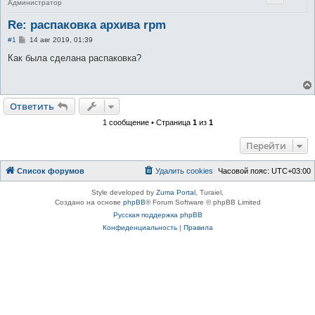
Администратор
Re: распаковка архива rpm
С
#1
14 авг 2019, 01:39
о
о
Как была сделана распаковка?
б
щ
е
н
и
Ответить
е
1 сообщение • Страница
1
из
1
Перейти
Список форумов
Удалить cookies
Часовой пояс:
UTC+03:00
Style developed by
Zuma Portal
, Turaiel,
Создано на основе
phpBB
® Forum Software © phpBB Limited
Русская поддержка phpBB
Конфиденциальность
|
Правила