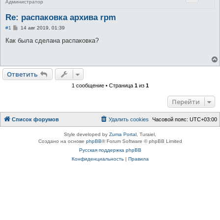
Администратор
Re: распаковка архива rpm
С
#1
14 авг 2019, 01:39
о
о
Как была сделана распаковка?
б
щ
е
н
и
Ответить
е
1 сообщение • Страница
1
из
1
Перейти
Список форумов
Удалить cookies
Часовой пояс:
UTC+03:00
Style developed by
Zuma Portal
, Turaiel,
Создано на основе
phpBB
® Forum Software © phpBB Limited
Русская поддержка phpBB
Конфиденциальность
|
Правила