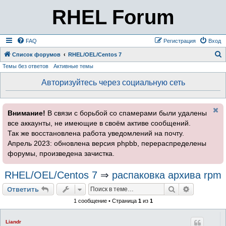
RHEL Forum
FAQ
Регистрация
Вход
Список форумов
RHEL/OEL/Centos 7
Темы без ответов
Активные темы
о
и
Авторизуйтесь через социальную сеть
с
к
Внимание!
В связи с борьбой со спамерами были удалены
все аккаунты, не имеющие в своём активе сообщений.
Так же восстановлена работа уведомлений на почту.
Апрель 2023: обновлена версия phpbb, перераспределены
форумы, произведена зачистка.
RHEL/OEL/Centos 7
⇒
распаковка архива rpm
Поиск
Расширен
Ответить
1 сообщение • Страница
1
из
1
Liandr