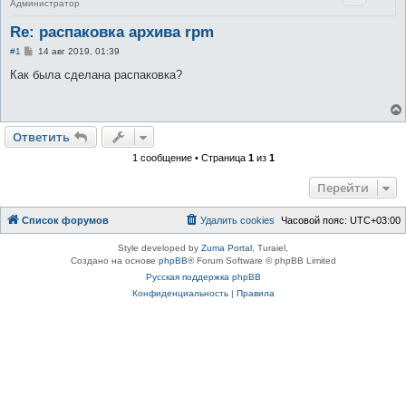
Администратор
Re: распаковка архива rpm
С
#1
14 авг 2019, 01:39
о
о
Как была сделана распаковка?
б
щ
е
н
и
Ответить
е
1 сообщение • Страница
1
из
1
Перейти
Список форумов
Удалить cookies
Часовой пояс:
UTC+03:00
Style developed by
Zuma Portal
, Turaiel,
Создано на основе
phpBB
® Forum Software © phpBB Limited
Русская поддержка phpBB
Конфиденциальность
|
Правила