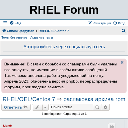
RHEL Forum
FAQ
Регистрация
Вход
Список форумов
RHEL/OEL/Centos 7
Темы без ответов
Активные темы
о
и
Авторизуйтесь через социальную сеть
с
к
Внимание!
В связи с борьбой со спамерами были удалены
все аккаунты, не имеющие в своём активе сообщений.
Так же восстановлена работа уведомлений на почту.
Апрель 2023: обновлена версия phpbb, перераспределены
форумы, произведена зачистка.
RHEL/OEL/Centos 7
⇒
распаковка архива rpm
Поиск
Расширен
Ответить
1 сообщение • Страница
1
из
1
Liandr