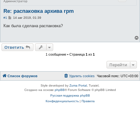
Администратор
Re: распаковка архива rpm
С
#1
14 авг 2019, 01:39
о
о
Как была сделана распаковка?
б
щ
е
н
и
Ответить
е
1 сообщение • Страница
1
из
1
Перейти
Список форумов
Удалить cookies
Часовой пояс:
UTC+03:00
Style developed by
Zuma Portal
, Turaiel,
Создано на основе
phpBB
® Forum Software © phpBB Limited
Русская поддержка phpBB
Конфиденциальность
|
Правила