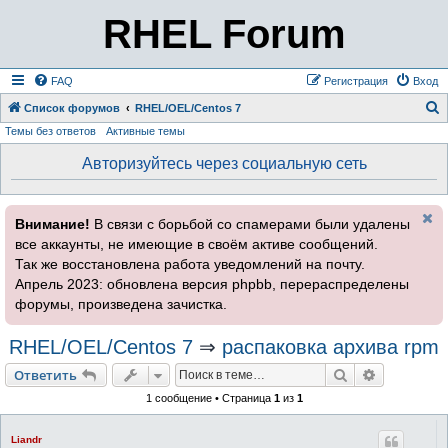
RHEL Forum
FAQ
Регистрация
Вход
Список форумов
RHEL/OEL/Centos 7
Темы без ответов
Активные темы
о
и
Авторизуйтесь через социальную сеть
с
к
Внимание!
В связи с борьбой со спамерами были удалены
все аккаунты, не имеющие в своём активе сообщений.
Так же восстановлена работа уведомлений на почту.
Апрель 2023: обновлена версия phpbb, перераспределены
форумы, произведена зачистка.
RHEL/OEL/Centos 7
⇒
распаковка архива rpm
Поиск
Расширен
Ответить
1 сообщение • Страница
1
из
1
Liandr