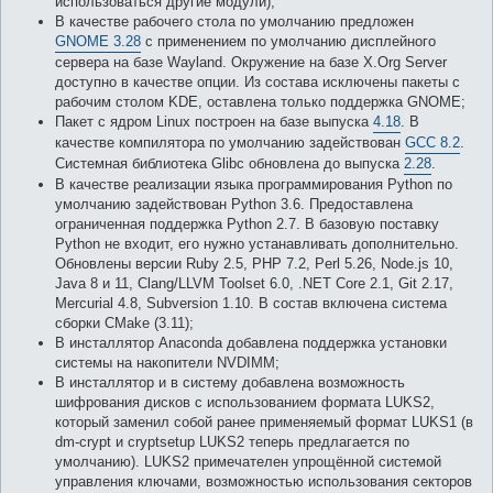
использоваться другие модули);
В качестве рабочего стола по умолчанию предложен
GNOME 3.28
с применением по умолчанию дисплейного
сервера на базе Wayland. Окружение на базе X.Org Server
доступно в качестве опции. Из состава исключены пакеты с
рабочим столом KDE, оставлена только поддержка GNOME;
Пакет с ядром Linux построен на базе выпуска
4.18
. В
качестве компилятора по умолчанию задействован
GCC 8.2
.
Системная библиотека Glibc обновлена до выпуска
2.28
.
В качестве реализации языка программирования Python по
умолчанию задействован Python 3.6. Предоставлена
ограниченная поддержка Python 2.7. В базовую поставку
Python не входит, его нужно устанавливать дополнительно.
Обновлены версии Ruby 2.5, PHP 7.2, Perl 5.26, Node.js 10,
Java 8 и 11, Clang/LLVM Toolset 6.0, .NET Core 2.1, Git 2.17,
Mercurial 4.8, Subversion 1.10. В состав включена система
сборки CMake (3.11);
В инсталлятор Anaconda добавлена поддержка установки
системы на накопители NVDIMM;
В инсталлятор и в систему добавлена возможность
шифрования дисков с использованием формата LUKS2,
который заменил собой ранее применяемый формат LUKS1 (в
dm-crypt и cryptsetup LUKS2 теперь предлагается по
умолчанию). LUKS2 примечателен упрощённой системой
управления ключами, возможностью использования секторов