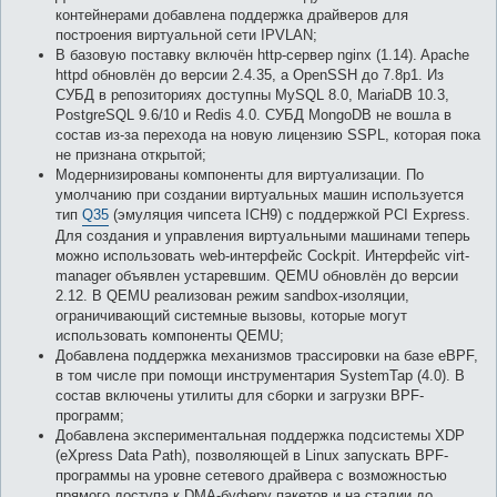
контейнерами добавлена поддержка драйверов для
построения виртуальной сети IPVLAN;
В базовую поставку включён http-сервер nginx (1.14). Apache
httpd обновлён до версии 2.4.35, а OpenSSH до 7.8p1. Из
СУБД в репозиториях доступны MySQL 8.0, MariaDB 10.3,
PostgreSQL 9.6/10 и Redis 4.0. СУБД MongoDB не вошла в
состав из-за перехода на новую лицензию SSPL, которая пока
не признана открытой;
Модернизированы компоненты для виртуализации. По
умолчанию при создании виртуальных машин используется
тип
Q35
(эмуляция чипсета ICH9) с поддержкой PCI Express.
Для создания и управления виртуальными машинами теперь
можно использовать web-интерфейс Cockpit. Интерфейс virt-
manager объявлен устаревшим. QEMU обновлён до версии
2.12. В QEMU реализован режим sandbox-изоляции,
ограничивающий системные вызовы, которые могут
использовать компоненты QEMU;
Добавлена поддержка механизмов трассировки на базе eBPF,
в том числе при помощи инструментария SystemTap (4.0). В
состав включены утилиты для сборки и загрузки BPF-
программ;
Добавлена экспериментальная поддержка подсистемы XDP
(eXpress Data Path), позволяющей в Linux запускать BPF-
программы на уровне сетевого драйвера с возможностью
прямого доступа к DMA-буферу пакетов и на стадии до