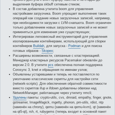
выделения буфера skbuff сетевым стеком;
В состав добавлена утилита boom для управления
настройками загрузчика. Boom упрощает выполнение таких
операций как создание новых загрузочных записей, например,
при необходимости загрузки с LVM-снапшота. Boom ограничен
только добавлением новых загрузочных записей и не может
применяться для изменения уже существующих;
Интегрирован легковесный инструментарий для управления
изолированными контейнерами, использующий для сборки
контейнеров
Buildah
, для запуска -
Podman
и для поиска
готовых образов -
Skopeo
;
Расширены возможности, связанные с кластеризацией.
Менеджер кластерных ресурсов Pacemaker обновлён до
версии 2.0. В утилите
pcs
обеспечена полная поддержка
Corosync 3, knet и обращения по именам узлов;
Объявлены устаревшими и теперь не поставляются по
умолчанию классические скрипты для настройки сети
(network-scripts). Для обеспечения обратной совместимости
вместо скриптов ifup и ifdown добавлены обвязки над
NetworkManager, работающие через утилиту nmcli;
Удалены
пакеты: crypto-utils, cvs, dmraid, empathy, finger, gnote,
gstreamer, ImageMagick, mgetty, phonon, pm-utils, rdist, ntp
(заменён на chrony), qemu (заменён на qemu-kvm), qt (заменён
на qt5-qt), rsh, rt, rubygems (теперь входит в основной пакет