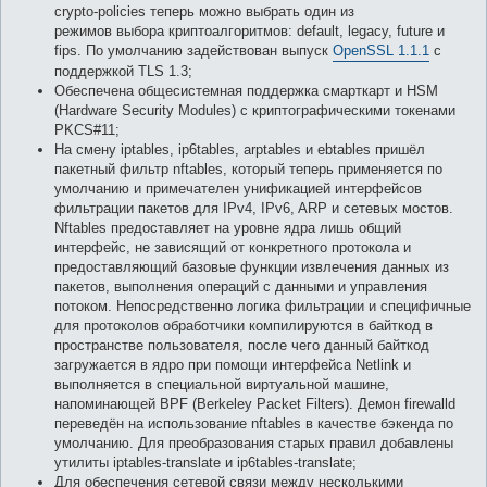
crypto-policies теперь можно выбрать один из
режимов выбора криптоалгоритмов: default, legacy, future и
fips. По умолчанию задействован выпуск
OpenSSL 1.1.1
с
поддержкой TLS 1.3;
Обеспечена общесистемная поддержка смарткарт и HSM
(Hardware Security Modules) c криптографическими токенами
PKCS#11;
На смену iptables, ip6tables, arptables и ebtables пришёл
пакетный фильтр nftables, который теперь применяется по
умолчанию и примечателен унификацией интерфейсов
фильтрации пакетов для IPv4, IPv6, ARP и сетевых мостов.
Nftables предоставляет на уровне ядра лишь общий
интерфейс, не зависящий от конкретного протокола и
предоставляющий базовые функции извлечения данных из
пакетов, выполнения операций с данными и управления
потоком. Непосредственно логика фильтрации и специфичные
для протоколов обработчики компилируются в байткод в
пространстве пользователя, после чего данный байткод
загружается в ядро при помощи интерфейса Netlink и
выполняется в специальной виртуальной машине,
напоминающей BPF (Berkeley Packet Filters). Демон firewalld
переведён на использование nftables в качестве бэкенда по
умолчанию. Для преобразования старых правил добавлены
утилиты iptables-translate и ip6tables-translate;
Для обеспечения сетевой связи между несколькими