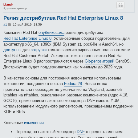
Liandr
Администратор
Релиз дистрибутива Red Hat Enterprise Linux 8
С
#1
15 май 2019, 18:59
о
о
Компания Red Hat
опубликовала
релиз дистрибутива
б
Red Hat Enterprise Linux 8
. Установочные сборки подготовлены для
щ
е
архитектур x86_64, s390x (IBM System z), ppc64le и Aarch64, но
н
доступны
для
загрузки
только зарегистрированным пользователям
и
е
Red Hat Customer Portal. Исходные тексты rpm-пакетов Red Hat
Enterprise Linux 8 распространяются через
Git-репозиторий
CentOS.
Дистрибутив будет поддерживаться как минимум до 2029 года.
В качестве основы для построения новой ветки использованы
технологии, входящие в состав
Fedora 28
. Новая ветка
примечательна переходом по умолчанию на Wayland, заменой
iptables на nftables, обновлением базовых компонентов (ядро 4.18,
GCC 8), применением пакетного менеджера DNF вместо YUM,
использованием модульного репозитория, прекращением поддержки
KDE и Btrfs.
Ключевые
изменения
:
Переход на пакетный менеджер
DNF
с предоставлением
прослойки для совместимости с Yum на уровне опций