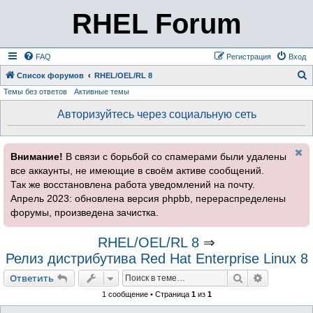
RHEL Forum
FAQ
Регистрация
Вход
Список форумов
RHEL/OEL/RL 8
Темы без ответов
Активные темы
о
и
Авторизуйтесь через социальную сеть
с
к
Внимание!
В связи с борьбой со спамерами были удалены
все аккаунты, не имеющие в своём активе сообщений.
Так же восстановлена работа уведомлений на почту.
Апрель 2023: обновлена версия phpbb, перераспределены
форумы, произведена зачистка.
RHEL/OEL/RL 8
⇒
Релиз дистрибутива Red Hat Enterprise Linux 8
Поиск
Расширен
Ответить
1 сообщение • Страница
1
из
1