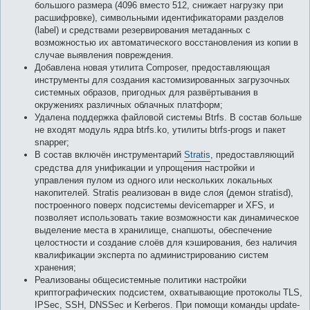
большого размера (4096 вместо 512, снижает нагрузку при
расшифровке), символьными идентификаторами разделов
(label) и средствами резервирования метаданных с
возможностью их автоматического восстановления из копии в
случае выявления повреждения.
Добавлена новая утилита Composer, предоставляющая
инструменты для создания кастомизированных загрузочных
системных образов, пригодных для развёртывания в
окружениях различных облачных платформ;
Удалена поддержка файловой системы Btrfs. В состав больше
не входят модуль ядра btrfs.ko, утилиты btrfs-progs и пакет
snapper;
В состав включён инструментарий
Stratis
, предоставляющий
средства для унификации и упрощения настройки и
управления пулом из одного или нескольких локальных
накопителей. Stratis реализован в виде слоя (демон stratisd),
построенного поверх подсистемы devicemapper и XFS, и
позволяет использовать такие возможности как динамическое
выделение места в хранилище, снапшоты, обеспечение
целостности и создание слоёв для кэширования, без наличия
квалификации эксперта по администрированию систем
хранения;
Реализованы общесистемные политики настройки
криптографических подсистем, охватывающие протоколы TLS,
IPSec, SSH, DNSSec и Kerberos. При помощи команды update-