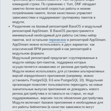
командной строки. По сравнению с Yum, DNF обладает
заметно более высокой скоростью работы и низким
потреблением памяти, более качественно управляет
зависимостями и поддерживает группировку пакетов в
модули;
Разделение на базовый репозиторий BaseOS и модульный
репозиторий AppStream. В BaseOS распространяется
минимальный необходимый для работы системы набор
пакетов, всё остальное
перенесено
в репозиторий AppStream.
AppStream можно использовать в двух вариантах: как
классический RPM-репозиторий и как репозиторий в
модульном формате.
Модульный репозиторий предлагает сгруппированные в
модули наборы rpm-пакетов, поддержка которых
осуществляется независимо от релизов дистрибутива.
Модули можно использовать для установки альтернативных
версий определённого приложения (например, можно
установить PostgreSQL 9.6 или PostgreSQL 10). Модульная
организация позволяет пользователю переходить на новые
значительные выпуски приложения не дожидаясь нового
релиза дистрибутива и оставаться на старых, но ещё
поддерживаемых, версиях после обновления дистрибутива.
Модули включают базовое приложение и необходимые для
его работы библиотеки (в качестве зависимости могут