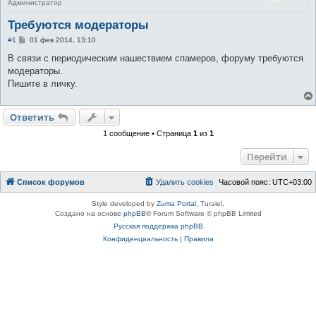
Администратор
Требуются модераторы
С
#1
01 фев 2014, 13:10
о
о
В связи с периодическим нашествием спамеров, форуму требуются
б
модераторы.
щ
е
Пишите в личку.
н
и
е
Ответить
1 сообщение • Страница
1
из
1
Перейти
Список форумов
Удалить cookies
Часовой пояс:
UTC+03:00
Style developed by
Zuma Portal
, Turaiel,
Создано на основе
phpBB
® Forum Software © phpBB Limited
Русская поддержка phpBB
Конфиденциальность
|
Правила