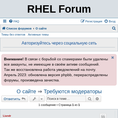
RHEL Forum
FAQ
Регистрация
Вход
Список форумов
О сайте
Темы без ответов
Активные темы
о
и
Авторизуйтесь через социальную сеть
с
к
Внимание!
В связи с борьбой со спамерами были удалены
все аккаунты, не имеющие в своём активе сообщений.
Так же восстановлена работа уведомлений на почту.
Апрель 2023: обновлена версия phpbb, перераспределены
форумы, произведена зачистка.
О сайте
⇒
Требуются модераторы
Поиск
Расширен
Ответить
1 сообщение • Страница
1
из
1
Liandr