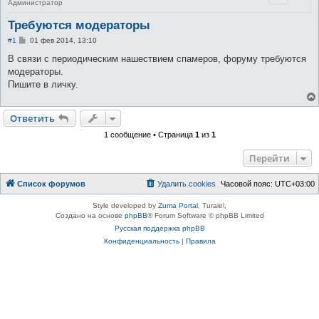
Администратор
Требуются модераторы
С
#1
01 фев 2014, 13:10
о
о
В связи с периодическим нашествием спамеров, форуму требуются
б
модераторы.
щ
е
Пишите в личку.
н
и
е
Ответить
1 сообщение • Страница
1
из
1
Перейти
Список форумов
Удалить cookies
Часовой пояс:
UTC+03:00
Style developed by
Zuma Portal
, Turaiel,
Создано на основе
phpBB
® Forum Software © phpBB Limited
Русская поддержка phpBB
Конфиденциальность
|
Правила