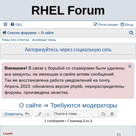
RHEL Forum
FAQ
Регистрация
Вход
Список форумов
О сайте
Темы без ответов
Активные темы
о
и
Авторизуйтесь через социальную сеть
с
к
Внимание!
В связи с борьбой со спамерами были удалены
все аккаунты, не имеющие в своём активе сообщений.
Так же восстановлена работа уведомлений на почту.
Апрель 2023: обновлена версия phpbb, перераспределены
форумы, произведена зачистка.
О сайте
⇒
Требуются модераторы
Поиск
Расширен
Ответить
1 сообщение • Страница
1
из
1
Liandr