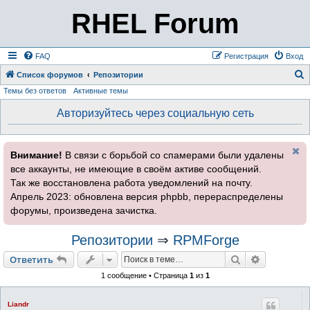
RHEL Forum
FAQ
Регистрация
Вход
Список форумов
Репозитории
Темы без ответов
Активные темы
о
и
Авторизуйтесь через социальную сеть
с
к
Внимание!
В связи с борьбой со спамерами были удалены
все аккаунты, не имеющие в своём активе сообщений.
Так же восстановлена работа уведомлений на почту.
Апрель 2023: обновлена версия phpbb, перераспределены
форумы, произведена зачистка.
Репозитории
⇒
RPMForge
Поиск
Расширен
Ответить
1 сообщение • Страница
1
из
1
Liandr