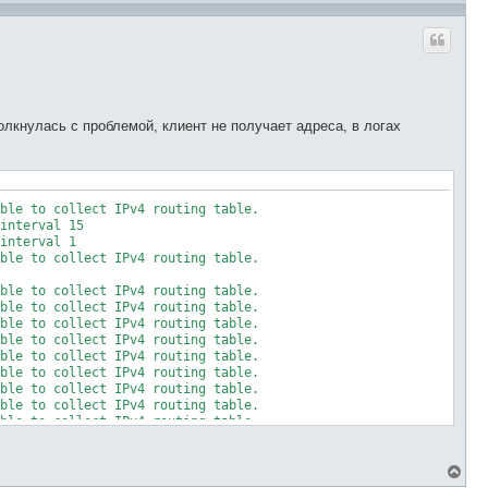
лкнулась с проблемой, клиент не получает адреса, в логах
ble to collect IPv4 routing table.

interval 15

interval 1

ble to collect IPv4 routing table.

ble to collect IPv4 routing table.

ble to collect IPv4 routing table.

ble to collect IPv4 routing table.

ble to collect IPv4 routing table.

ble to collect IPv4 routing table.

ble to collect IPv4 routing table.

ble to collect IPv4 routing table.

ble to collect IPv4 routing table.

ble to collect IPv4 routing table.

ble to collect IPv4 routing table.

interval 6

В
interval 14

е
interval 8
