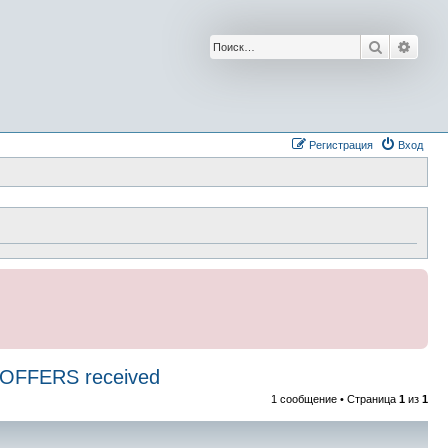
Поиск
Расш
Регистрация
Вход
OFFERS received
1 сообщение • Страница
1
из
1