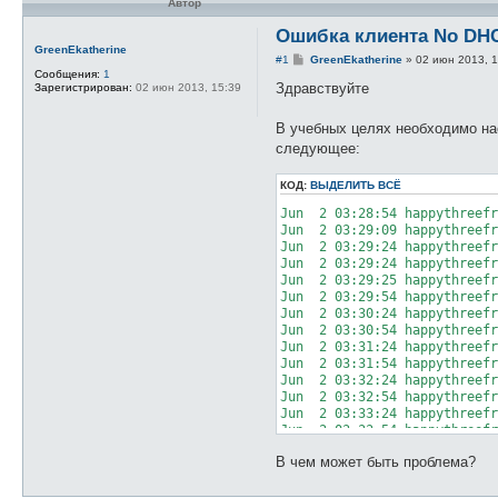
Автор
Ошибка клиента No DH
GreenEkatherine
С
#1
GreenEkatherine
»
02 июн 2013, 1
о
Сообщения:
1
о
Здравствуйте
Зарегистрирован:
02 июн 2013, 15:39
б
щ
е
В учебных целях необходимо на
н
следующее:
и
е
КОД:
ВЫДЕЛИТЬ ВСЁ
Jun  2 03:28:54 happythreefr
Jun  2 03:29:09 happythreefr
Jun  2 03:29:24 happythreefr
Jun  2 03:29:24 happythreefr
Jun  2 03:29:25 happythreefr
Jun  2 03:29:54 happythreefr
Jun  2 03:30:24 happythreefr
Jun  2 03:30:54 happythreefr
Jun  2 03:31:24 happythreefr
Jun  2 03:31:54 happythreefr
Jun  2 03:32:24 happythreefr
Jun  2 03:32:54 happythreefr
Jun  2 03:33:24 happythreefr
Jun  2 03:33:54 happythreefr
Jun  2 03:34:24 happythreefr
В чем может быть проблема?
Jun  2 03:34:34 happythreefr
Jun  2 03:34:40 happythreefr
Jun  2 03:34:54 happythreefr