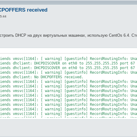
CPOFFERS received
5:44
строить DHCP на двух виртуальных машинах, использую CentOs 6.4. Сто
iends vmsvc[1164]: [ warning] [guestinfo] RecordRoutingInfo: Una
iends dhclient: DHCPDISCOVER on eth0 to 255.255.255.255 port 67 
iends dhclient: DHCPDISCOVER on eth0 to 255.255.255.255 port 67 
iends vmsvc[1164]: [ warning] [guestinfo] RecordRoutingInfo: Una
iends dhclient: No DHCPOFFERS received.

iends vmsvc[1164]: [ warning] [guestinfo] RecordRoutingInfo: Una
iends vmsvc[1164]: [ warning] [guestinfo] RecordRoutingInfo: Una
iends vmsvc[1164]: [ warning] [guestinfo] RecordRoutingInfo: Una
iends vmsvc[1164]: [ warning] [guestinfo] RecordRoutingInfo: Una
iends vmsvc[1164]: [ warning] [guestinfo] RecordRoutingInfo: Una
iends vmsvc[1164]: [ warning] [guestinfo] RecordRoutingInfo: Una
iends vmsvc[1164]: [ warning] [guestinfo] RecordRoutingInfo: Una
iends vmsvc[1164]: [ warning] [guestinfo] RecordRoutingInfo: Una
iends vmsvc[1164]: [ warning] [guestinfo] RecordRoutingInfo: Una
iends vmsvc[1164]: [ warning] [guestinfo] RecordRoutingInfo: Una
iends dhclient: DHCPDISCOVER on eth0 to 255.255.255.255 port 67 
iends dhclient: DHCPDISCOVER on eth0 to 255.255.255.255 port 67 
iends dhclient: DHCPDISCOVER on eth0 to 255.255.255.255 port 67 