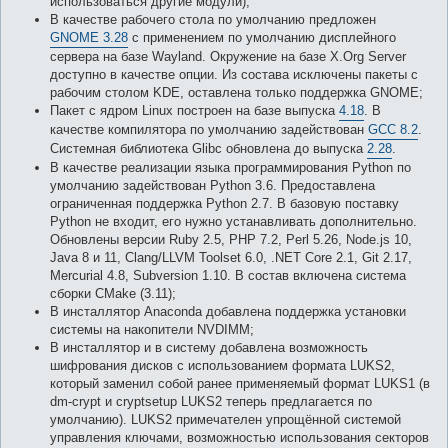
использоваться другие модули);
В качестве рабочего стола по умолчанию предложен
GNOME 3.28
с применением по умолчанию дисплейного
сервера на базе Wayland. Окружение на базе X.Org Server
доступно в качестве опции. Из состава исключены пакеты с
рабочим столом KDE, оставлена только поддержка GNOME;
Пакет с ядром Linux построен на базе выпуска
4.18
. В
качестве компилятора по умолчанию задействован
GCC 8.2
.
Системная библиотека Glibc обновлена до выпуска
2.28
.
В качестве реализации языка программирования Python по
умолчанию задействован Python 3.6. Предоставлена
ограниченная поддержка Python 2.7. В базовую поставку
Python не входит, его нужно устанавливать дополнительно.
Обновлены версии Ruby 2.5, PHP 7.2, Perl 5.26, Node.js 10,
Java 8 и 11, Clang/LLVM Toolset 6.0, .NET Core 2.1, Git 2.17,
Mercurial 4.8, Subversion 1.10. В состав включена система
сборки CMake (3.11);
В инсталлятор Anaconda добавлена поддержка установки
системы на накопители NVDIMM;
В инсталлятор и в систему добавлена возможность
шифрования дисков с использованием формата LUKS2,
который заменил собой ранее применяемый формат LUKS1 (в
dm-crypt и cryptsetup LUKS2 теперь предлагается по
умолчанию). LUKS2 примечателен упрощённой системой
управления ключами, возможностью использования секторов