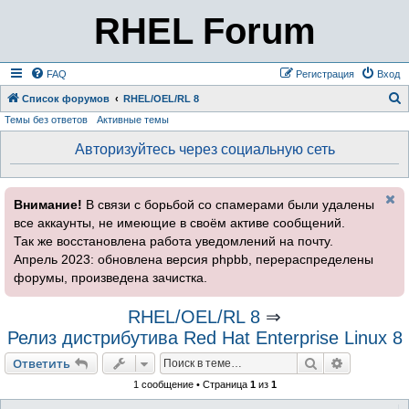
RHEL Forum
FAQ
Регистрация
Вход
Список форумов
RHEL/OEL/RL 8
Темы без ответов
Активные темы
о
и
Авторизуйтесь через социальную сеть
с
к
Внимание!
В связи с борьбой со спамерами были удалены
все аккаунты, не имеющие в своём активе сообщений.
Так же восстановлена работа уведомлений на почту.
Апрель 2023: обновлена версия phpbb, перераспределены
форумы, произведена зачистка.
RHEL/OEL/RL 8
⇒
Релиз дистрибутива Red Hat Enterprise Linux 8
Поиск
Расширен
Ответить
1 сообщение • Страница
1
из
1