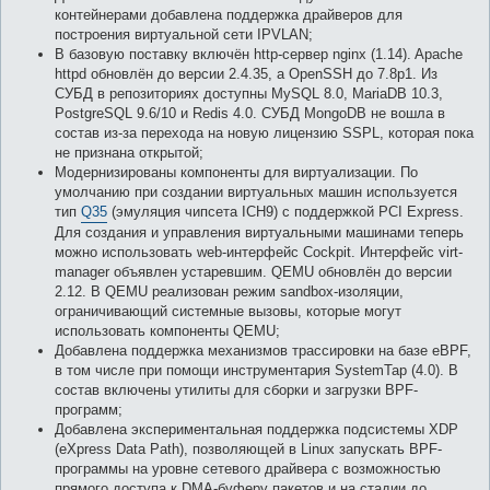
контейнерами добавлена поддержка драйверов для
построения виртуальной сети IPVLAN;
В базовую поставку включён http-сервер nginx (1.14). Apache
httpd обновлён до версии 2.4.35, а OpenSSH до 7.8p1. Из
СУБД в репозиториях доступны MySQL 8.0, MariaDB 10.3,
PostgreSQL 9.6/10 и Redis 4.0. СУБД MongoDB не вошла в
состав из-за перехода на новую лицензию SSPL, которая пока
не признана открытой;
Модернизированы компоненты для виртуализации. По
умолчанию при создании виртуальных машин используется
тип
Q35
(эмуляция чипсета ICH9) с поддержкой PCI Express.
Для создания и управления виртуальными машинами теперь
можно использовать web-интерфейс Cockpit. Интерфейс virt-
manager объявлен устаревшим. QEMU обновлён до версии
2.12. В QEMU реализован режим sandbox-изоляции,
ограничивающий системные вызовы, которые могут
использовать компоненты QEMU;
Добавлена поддержка механизмов трассировки на базе eBPF,
в том числе при помощи инструментария SystemTap (4.0). В
состав включены утилиты для сборки и загрузки BPF-
программ;
Добавлена экспериментальная поддержка подсистемы XDP
(eXpress Data Path), позволяющей в Linux запускать BPF-
программы на уровне сетевого драйвера с возможностью
прямого доступа к DMA-буферу пакетов и на стадии до