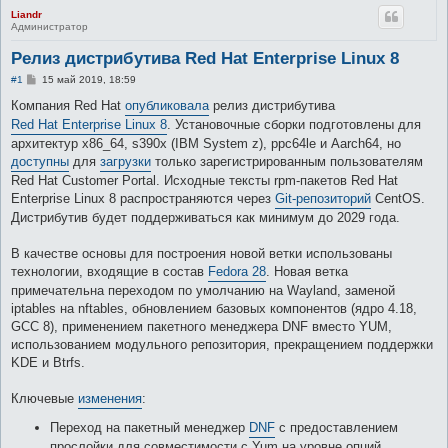
Liandr
Администратор
Релиз дистрибутива Red Hat Enterprise Linux 8
С
#1
15 май 2019, 18:59
о
о
Компания Red Hat
опубликовала
релиз дистрибутива
б
Red Hat Enterprise Linux 8
. Установочные сборки подготовлены для
щ
е
архитектур x86_64, s390x (IBM System z), ppc64le и Aarch64, но
н
доступны
для
загрузки
только зарегистрированным пользователям
и
е
Red Hat Customer Portal. Исходные тексты rpm-пакетов Red Hat
Enterprise Linux 8 распространяются через
Git-репозиторий
CentOS.
Дистрибутив будет поддерживаться как минимум до 2029 года.
В качестве основы для построения новой ветки использованы
технологии, входящие в состав
Fedora 28
. Новая ветка
примечательна переходом по умолчанию на Wayland, заменой
iptables на nftables, обновлением базовых компонентов (ядро 4.18,
GCC 8), применением пакетного менеджера DNF вместо YUM,
использованием модульного репозитория, прекращением поддержки
KDE и Btrfs.
Ключевые
изменения
:
Переход на пакетный менеджер
DNF
с предоставлением
прослойки для совместимости с Yum на уровне опций