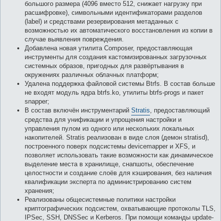
большого размера (4096 вместо 512, снижает нагрузку при
расшифровке), символьными идентификаторами разделов
(label) и средствами резервирования метаданных с
возможностью их автоматического восстановления из копии в
случае выявления повреждения.
Добавлена новая утилита Composer, предоставляющая
инструменты для создания кастомизированных загрузочных
системных образов, пригодных для развёртывания в
окружениях различных облачных платформ;
Удалена поддержка файловой системы Btrfs. В состав больше
не входят модуль ядра btrfs.ko, утилиты btrfs-progs и пакет
snapper;
В состав включён инструментарий
Stratis
, предоставляющий
средства для унификации и упрощения настройки и
управления пулом из одного или нескольких локальных
накопителей. Stratis реализован в виде слоя (демон stratisd),
построенного поверх подсистемы devicemapper и XFS, и
позволяет использовать такие возможности как динамическое
выделение места в хранилище, снапшоты, обеспечение
целостности и создание слоёв для кэширования, без наличия
квалификации эксперта по администрированию систем
хранения;
Реализованы общесистемные политики настройки
криптографических подсистем, охватывающие протоколы TLS,
IPSec, SSH, DNSSec и Kerberos. При помощи команды update-