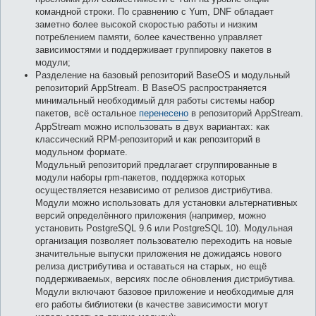
командной строки. По сравнению с Yum, DNF обладает
заметно более высокой скоростью работы и низким
потреблением памяти, более качественно управляет
зависимостями и поддерживает группировку пакетов в
модули;
Разделение на базовый репозиторий BaseOS и модульный
репозиторий AppStream. В BaseOS распространяется
минимальный необходимый для работы системы набор
пакетов, всё остальное
перенесено
в репозиторий AppStream.
AppStream можно использовать в двух вариантах: как
классический RPM-репозиторий и как репозиторий в
модульном формате.
Модульный репозиторий предлагает сгруппированные в
модули наборы rpm-пакетов, поддержка которых
осуществляется независимо от релизов дистрибутива.
Модули можно использовать для установки альтернативных
версий определённого приложения (например, можно
установить PostgreSQL 9.6 или PostgreSQL 10). Модульная
организация позволяет пользователю переходить на новые
значительные выпуски приложения не дожидаясь нового
релиза дистрибутива и оставаться на старых, но ещё
поддерживаемых, версиях после обновления дистрибутива.
Модули включают базовое приложение и необходимые для
его работы библиотеки (в качестве зависимости могут