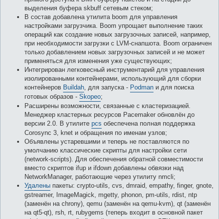
выделения буфера skbuff сетевым стеком;
В состав добавлена утилита boom для управления
настройками загрузчика. Boom упрощает выполнение таких
операций как создание новых загрузочных записей, например,
при необходимости загрузки с LVM-снапшота. Boom ограничен
только добавлением новых загрузочных записей и не может
применяться для изменения уже существующих;
Интегрирован легковесный инструментарий для управления
изолированными контейнерами, использующий для сборки
контейнеров
Buildah
, для запуска -
Podman
и для поиска
готовых образов -
Skopeo
;
Расширены возможности, связанные с кластеризацией.
Менеджер кластерных ресурсов Pacemaker обновлён до
версии 2.0. В утилите
pcs
обеспечена полная поддержка
Corosync 3, knet и обращения по именам узлов;
Объявлены устаревшими и теперь не поставляются по
умолчанию классические скрипты для настройки сети
(network-scripts). Для обеспечения обратной совместимости
вместо скриптов ifup и ifdown добавлены обвязки над
NetworkManager, работающие через утилиту nmcli;
Удалены
пакеты: crypto-utils, cvs, dmraid, empathy, finger, gnote,
gstreamer, ImageMagick, mgetty, phonon, pm-utils, rdist, ntp
(заменён на chrony), qemu (заменён на qemu-kvm), qt (заменён
на qt5-qt), rsh, rt, rubygems (теперь входит в основной пакет