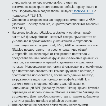
crypto-policies теперь можно выбрать один из
режимов выбора криптоалгоритмов: default, legacy, future и
fips. По умолчанию задействован выпуск
OpenSSL 1.1.1
с
поддержкой TLS 1.3;
Обеспечена общесистемная поддержка смарткарт и HSM
(Hardware Security Modules) c криптографическими токенами
PKCS#11;
На смену iptables, ip6tables, arptables и ebtables пришёл
пакетный фильтр nftables, который теперь применяется по
умолчанию и примечателен унификацией интерфейсов
фильтрации пакетов для IPv4, IPv6, ARP и сетевых мостов.
Nftables предоставляет на уровне ядра лишь общий
интерфейс, не зависящий от конкретного протокола и
предоставляющий базовые функции извлечения данных из
пакетов, выполнения операций с данными и управления
потоком. Непосредственно логика фильтрации и специфичные
для протоколов обработчики компилируются в байткод в
пространстве пользователя, после чего данный байткод
загружается в ядро при помощи интерфейса Netlink и
выполняется в специальной виртуальной машине,
напоминающей BPF (Berkeley Packet Filters). Демон firewalld
переведён на использование nftables в качестве бэкенда по
умолчанию. Для преобразования старых правил добавлены
утилиты iptables-translate и ip6tables-translate;
Для обеспечения сетевой связи между несколькими