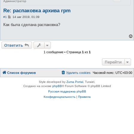
Администратор
Re: распаковка архива rpm
С
#1
14 авг 2019, 01:39
о
о
Как была сделана распаковка?
б
щ
е
н
и
Ответить
е
1 сообщение • Страница
1
из
1
Перейти
Список форумов
Удалить cookies
Часовой пояс:
UTC+03:00
Style developed by
Zuma Portal
, Turaiel,
Создано на основе
phpBB
® Forum Software © phpBB Limited
Русская поддержка phpBB
Конфиденциальность
|
Правила