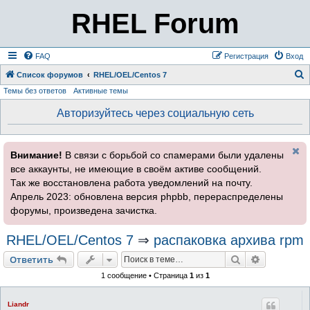
RHEL Forum
FAQ
Регистрация
Вход
Список форумов
RHEL/OEL/Centos 7
Темы без ответов
Активные темы
о
и
Авторизуйтесь через социальную сеть
с
к
Внимание!
В связи с борьбой со спамерами были удалены
все аккаунты, не имеющие в своём активе сообщений.
Так же восстановлена работа уведомлений на почту.
Апрель 2023: обновлена версия phpbb, перераспределены
форумы, произведена зачистка.
RHEL/OEL/Centos 7
⇒
распаковка архива rpm
Поиск
Расширен
Ответить
1 сообщение • Страница
1
из
1
Liandr