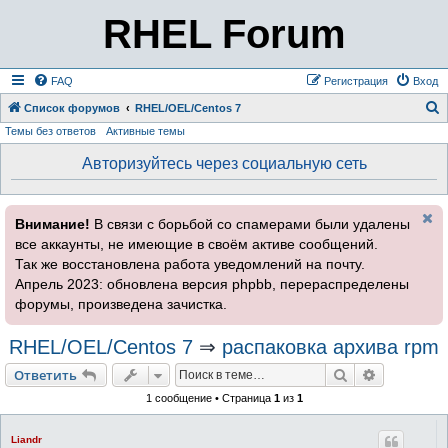
RHEL Forum
FAQ
Регистрация
Вход
Список форумов
RHEL/OEL/Centos 7
Темы без ответов
Активные темы
о
и
Авторизуйтесь через социальную сеть
с
к
Внимание!
В связи с борьбой со спамерами были удалены
все аккаунты, не имеющие в своём активе сообщений.
Так же восстановлена работа уведомлений на почту.
Апрель 2023: обновлена версия phpbb, перераспределены
форумы, произведена зачистка.
RHEL/OEL/Centos 7
⇒
распаковка архива rpm
Поиск
Расширен
Ответить
1 сообщение • Страница
1
из
1
Liandr