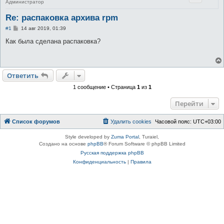
Администратор
Re: распаковка архива rpm
С
#1
14 авг 2019, 01:39
о
о
Как была сделана распаковка?
б
щ
е
н
и
Ответить
е
1 сообщение • Страница
1
из
1
Перейти
Список форумов
Удалить cookies
Часовой пояс:
UTC+03:00
Style developed by
Zuma Portal
, Turaiel,
Создано на основе
phpBB
® Forum Software © phpBB Limited
Русская поддержка phpBB
Конфиденциальность
|
Правила