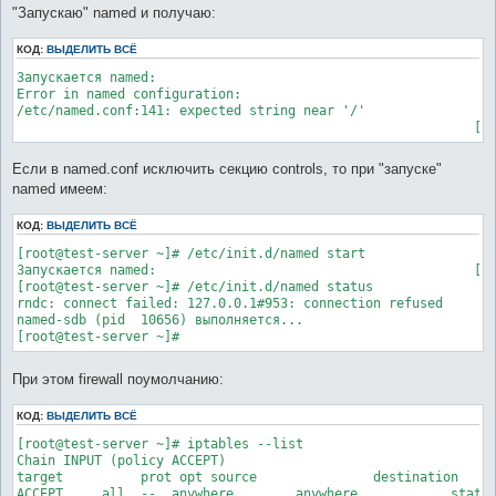
"Запускаю" named и получаю:
    listen-on { 127.0.0.1; 192.168.0.1; };

    listen-on port 53 { 127.0.0.1; 192.168.0.1; };

    listen-on-v6 port 53 { ::1; };

КОД:
ВЫДЕЛИТЬ ВСЁ
Запускается named: 

    query-source    port 53;	

Error in named configuration:

    query-source-v6 port 53;

/etc/named.conf:141: expected string near '/'

    # Пнд 12 Дек 2011 10:17:39 - "чёрный" список,- запросы не 
    blackhole { 192.168.100/24; };

Если в named.conf исключить секцию controls, то при "запуске"
    allow-query { lan; };		# разрешить запросы группе "доверенных" хостов

named имеем:
    allow-recursion { lan; };		# разрешить рекурсивные запросы группе "доверенных" хостов

    allow-transfer { none; };		# запретить всем пересылку зоны

КОД:
ВЫДЕЛИТЬ ВСЁ
    recursion yes;

[root@test-server ~]# /etc/init.d/named start

Запускается named:                                         [  
    dnssec-enable yes;

[root@test-server ~]# /etc/init.d/named status

    dnssec-validation yes;

rndc: connect failed: 127.0.0.1#953: connection refused

    dnssec-lookaside auto;

named-sdb (pid  10656) выполняется...

    /* Path to ISC DLV key */

    bindkeys-file "/etc/named.iscdlv.key";

При этом firewall поумолчанию:
    managed-keys-directory "/var/named/dynamic";

};

КОД:
ВЫДЕЛИТЬ ВСЁ
[root@test-server ~]# iptables --list

logging {

Chain INPUT (policy ACCEPT)

    channel default_debug {

target          prot opt source               destination     
        file "data/named.run";	# log работы named

ACCEPT     all  --  anywhere        anywhere            state 