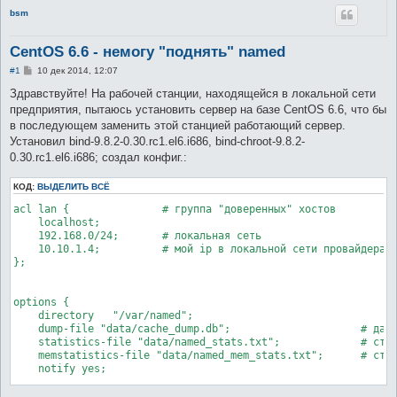
bsm
CentOS 6.6 - немогу "поднять" named
С
#1
10 дек 2014, 12:07
о
о
Здравствуйте! На рабочей станции, находящейся в локальной сети
б
предприятия, пытаюсь установить сервер на базе CentOS 6.6, что бы
щ
е
в последующем заменить этой станцией работающий сервер.
н
Установил bind-9.8.2-0.30.rc1.el6.i686, bind-chroot-9.8.2-
и
е
0.30.rc1.el6.i686; создал конфиг.:
КОД:
ВЫДЕЛИТЬ ВСЁ
acl lan {		# группа "доверенных" хостов

    localhost;

    192.168.0/24;	# локальная сеть

    10.10.1.4;		# мой ip в локальной сети провайдера

};

options {

    directory 	"/var/named";

    dump-file "data/cache_dump.db";			# дамп файл

    statistics-file "data/named_stats.txt";		# статистика

    memstatistics-file "data/named_mem_stats.txt";	# статистика использования памяти

    notify yes;

    # Чтобы bind не принимал запросы со всех запущенных интерф