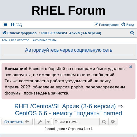
RHEL Forum
FAQ
Регистрация
Вход
Список форумов
RHEL/Centos/SL Архив (3-6 версии)
Темы без ответов
Активные темы
о
и
Авторизуйтесь через социальную сеть
с
к
Внимание!
В связи с борьбой со спамерами были удалены
все аккаунты, не имеющие в своём активе сообщений.
Так же восстановлена работа уведомлений на почту.
Апрель 2023: обновлена версия phpbb, перераспределены
форумы, произведена зачистка.
RHEL/Centos/SL Архив (3-6 версии)
⇒
CentOS 6.6 - немогу "поднять" named
Поиск
Расширен
Ответить
2 сообщения • Страница
1
из
1