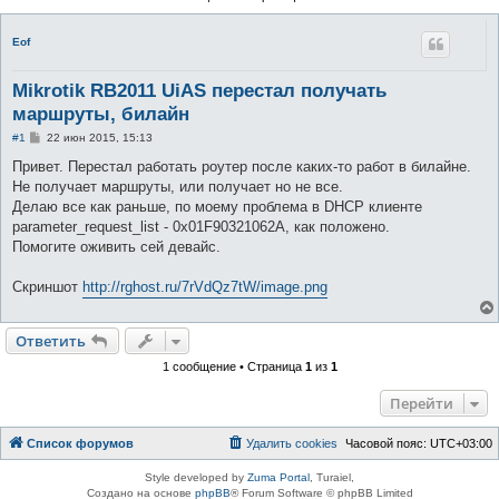
Eof
Mikrotik RB2011 UiAS перестал получать
маршруты, билайн
С
#1
22 июн 2015, 15:13
о
о
Привет. Перестал работать роутер после каких-то работ в билайне.
б
Не получает маршруты, или получает но не все.
щ
е
Делаю все как раньше, по моему проблема в DHCP клиенте
н
parameter_request_list - 0x01F90321062A, как положено.
и
е
Помогите оживить сей девайс.
Скриншот
http://rghost.ru/7rVdQz7tW/image.png
Ответить
1 сообщение • Страница
1
из
1
Перейти
Список форумов
Удалить cookies
Часовой пояс:
UTC+03:00
Style developed by
Zuma Portal
, Turaiel,
Создано на основе
phpBB
® Forum Software © phpBB Limited