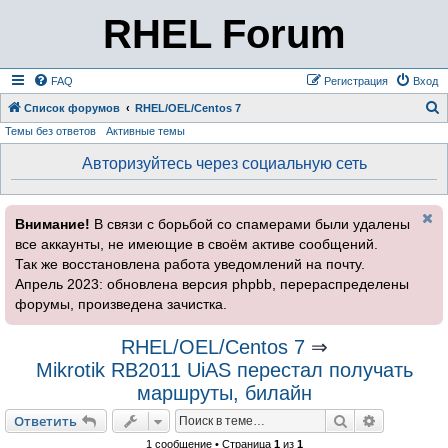
RHEL Forum
FAQ
Регистрация
Вход
Список форумов
RHEL/OEL/Centos 7
Темы без ответов
Активные темы
о
и
Авторизуйтесь через социальную сеть
с
к
Внимание!
В связи с борьбой со спамерами были удалены
все аккаунты, не имеющие в своём активе сообщений.
Так же восстановлена работа уведомлений на почту.
Апрель 2023: обновлена версия phpbb, перераспределены
форумы, произведена зачистка.
RHEL/OEL/Centos 7
⇒
Mikrotik RB2011 UiAS перестал получать
маршруты, билайн
Поиск
Расширен
Ответить
1 сообщение • Страница
1
из
1